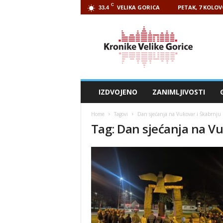
C
VELIKA GORICA
PETAK, 7 KOLOV
33.4
Kronike
Velike
Gorice
IZDVOJENO
ZANIMLJIVOSTI
Home
Tagovi
Dan sjećanja na Vukovar i Škabrnju
Tag: Dan sjećanja na Vu