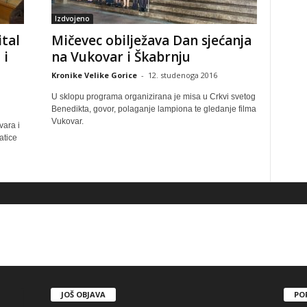
Izdvojeno
tal
Mičevec obilježava Dan sjećanja
 i
na Vukovar i Škabrnju
Kronike Velike Gorice
-
12. studenoga 2016
U sklopu programa organizirana je misa u Crkvi svetog
Benedikta, govor, polaganje lampiona te gledanje filma
Vukovar.
vara i
atice
JOŠ OBJAVA
PO