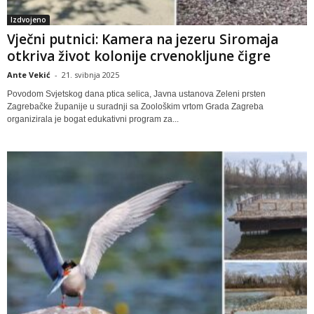
Izdvojeno
Vječni putnici: Kamera na jezeru Siromaja
otkriva život kolonije crvenokljune čigre
Ante Vekić
-
21. svibnja 2025
Povodom Svjetskog dana ptica selica, Javna ustanova Zeleni prsten
Zagrebačke županije u suradnji sa Zoološkim vrtom Grada Zagreba
organizirala je bogat edukativni program za...