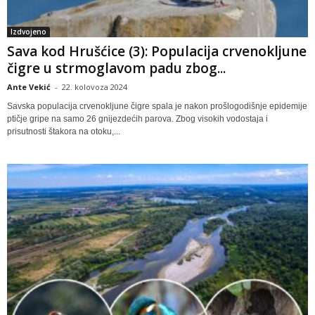
Izdvojeno
Sava kod Hrušćice (3): Populacija crvenokljune
čigre u strmoglavom padu zbog...
Ante Vekić
-
22. kolovoza 2024
Savska populacija crvenokljune čigre spala je nakon prošlogodišnje epidemije
ptičje gripe na samo 26 gnijezdećih parova. Zbog visokih vodostaja i
prisutnosti štakora na otoku,...