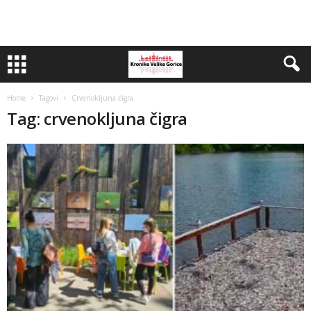
Home
Tagovi
Crvenokljuna čigra
Tag: crvenokljuna čigra