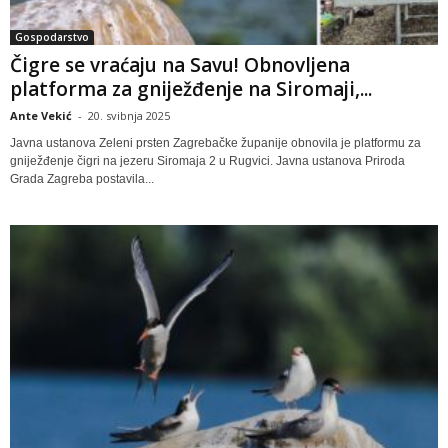
Gospodarstvo
Čigre se vraćaju na Savu! Obnovljena
platforma za gniježđenje na Siromaji,...
Ante Vekić
-
20. svibnja 2025
Javna ustanova Zeleni prsten Zagrebačke županije obnovila je platformu za
gniježđenje čigri na jezeru Siromaja 2 u Rugvici. Javna ustanova Priroda
Grada Zagreba postavila...