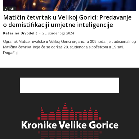
Vijesti
Matičin četvrtak u Velikoj Gorici: Predavanje
o demistifikaciji umjetne inteligencije
Katarina Drvodelić
-
26. studenoga 2024
Ogranak Matice hrvatske u Velikoj Gorici organizira 309. izdanje tradicionalnog
Matičina četvrtka, koje će se održati 28. studenoga s početkom u 19 sati.
Događaj...