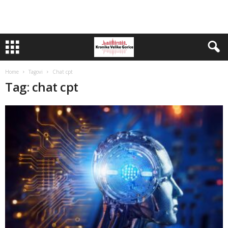
Home
Tagovi
Chat cpt
Tag: chat cpt