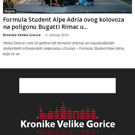
Najave
Formula Student Alpe Adria ovog kolovoza
na poligonu Bugatti Rimac u...
Kronike Velike Gorice
-
3. svibnja 2025
Velika Gorica i ove će godine biti domaćin jednog od najuzbudljivijih
studentskih inženjerskih natjecanja u Europi – Formule Student Alpe Adria,
koja će se...