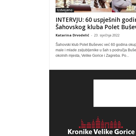
Izdvojeno
INTERVJU: 60 uspješnih godi
Šahovskog kluba Polet Buše
Katarina Drvodelić
-
23. siječnja 2022
Šahovski klub Polet Buševec već 60 godina okup
male i mlade zaljubljenike u šah s područja Buš
okolnih mjesta, Velike Gorice i Zagreba. Po...