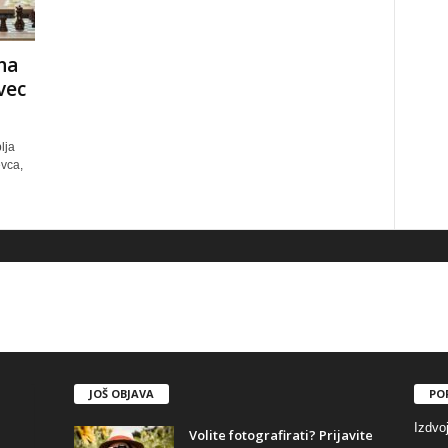
na
vec
lja
evca,
JOŠ OBJAVA
PO
Izdvo
Volite fotografirati? Prijavite