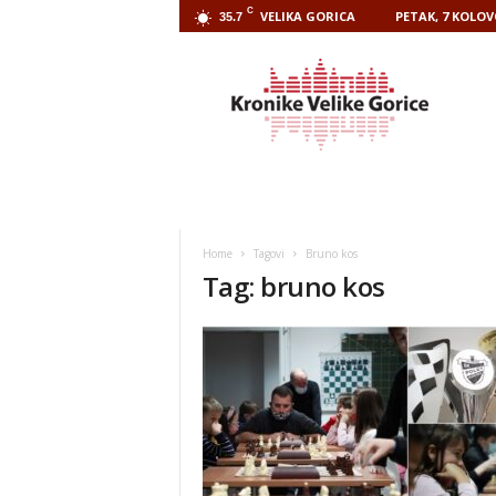
C
VELIKA GORICA
PETAK, 7 KOLOV
35.7
Kronike
Velike
Gorice
Home
Tagovi
Bruno kos
Tag: bruno kos