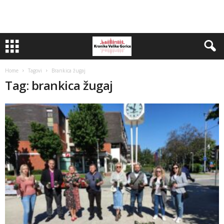
Home
Tagovi
Brankica žugaj
Tag: brankica žugaj