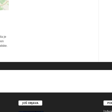
la je
ren
atske.
JOŠ OBJAVA
PO
Izdvo