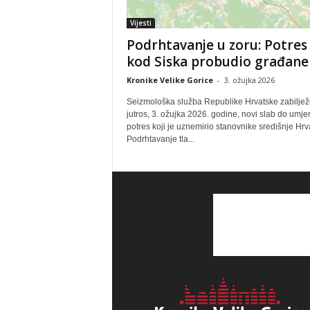
Vijesti
Podrhtavanje u zoru: Potres
kod Siska probudio građane
Kronike Velike Gorice
-
3. ožujka 2026
Seizmološka služba Republike Hrvatske zabilježi
jutros, 3. ožujka 2026. godine, novi slab do umje
potres koji je uznemirio stanovnike središnje Hrv
Podrhtavanje tla...