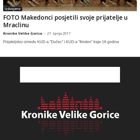
Izdvojeno
FOTO Makedonci posjetili svoje prijatelje u
Mraclinu
Kronike Velike Gorice
-
27. lipnja 2017
Prijateljstvo između KUD-a ''Dučec'' i KUD-a ''Ilinden'' traje 18 godina