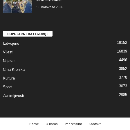
10. kolovoza 2026
POPULARNE KATEGORIJE
18152
Izdvojeno
16839
Vijesti
4496
Najave
3852
Crna Kronika
3778
Kultura
3073
Sport
2985
Zanimljivosti
Home
O nama
Impressum
Kontakt