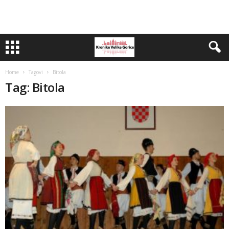
Home
Tagovi
Bitola
Tag: Bitola