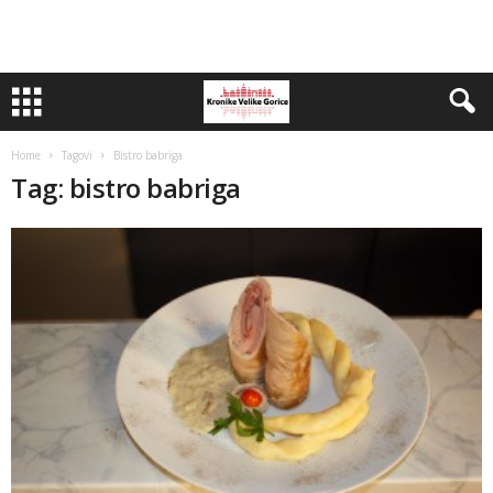
Home
Tagovi
Bistro babriga
Tag: bistro babriga