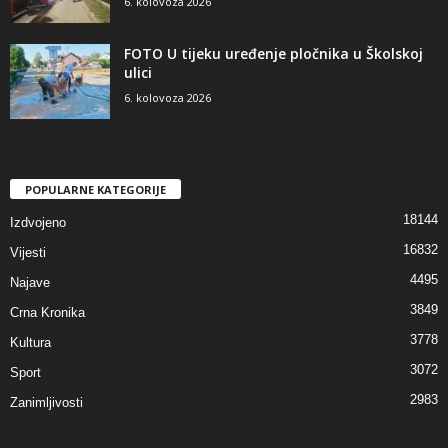
6. kolovoza 2026
FOTO U tijeku uređenje pločnika u Školskoj
ulici
6. kolovoza 2026
POPULARNE KATEGORIJE
18144
Izdvojeno
16832
Vijesti
4495
Najave
3849
Crna Kronika
3778
Kultura
3072
Sport
2983
Zanimljivosti