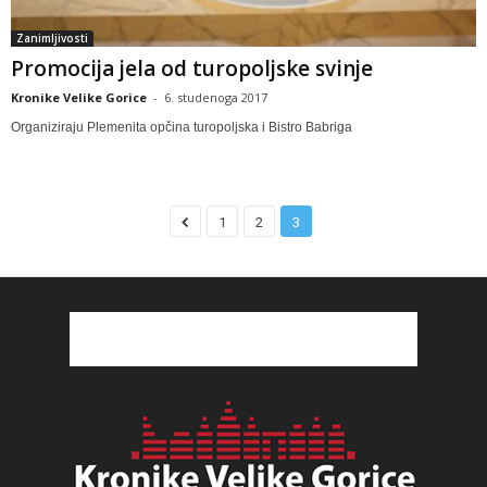
Zanimljivosti
Promocija jela od turopoljske svinje
Kronike Velike Gorice
-
6. studenoga 2017
Organiziraju Plemenita opčina turopoljska i Bistro Babriga
1
2
3