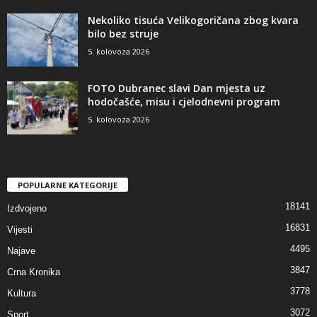
Nekoliko tisuća Velikogoričana zbog kvara
bilo bez struje
5. kolovoza 2026
FOTO Dubranec slavi Dan mjesta uz
hodočašće, misu i cjelodnevni program
5. kolovoza 2026
POPULARNE KATEGORIJE
18141
Izdvojeno
16831
Vijesti
4495
Najave
3847
Crna Kronika
3778
Kultura
3072
Sport