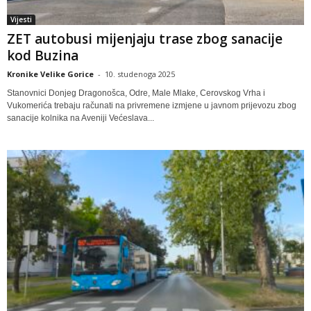
Vijesti
ZET autobusi mijenjaju trase zbog sanacije
kod Buzina
Kronike Velike Gorice
-
10. studenoga 2025
Stanovnici Donjeg Dragonošca, Odre, Male Mlake, Cerovskog Vrha i
Vukomerića trebaju računati na privremene izmjene u javnom prijevozu zbog
sanacije kolnika na Aveniji Većeslava...