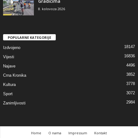
Gradićima
8. kolovoza 2026
POPULARNE KATEGORIJE
18147
Izdvojeno
16836
Vijesti
4496
Najave
3852
Crna Kronika
3778
Kultura
3072
Sport
2984
Zanimljivosti
Home
O nama
Impressum
Kontakt