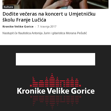
Kultura
Dođite večeras na koncert u Umjetničku
školu Franje Lučića
Kronike Velike Gorice
-
7. travnja 2017
Nastupit će flautistica Antonija Jurin i gitaristica Morana Pešutić