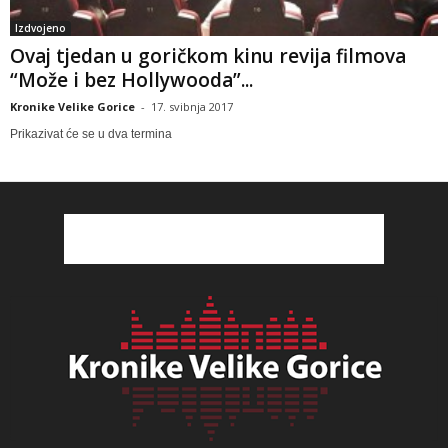
Izdvojeno
Ovaj tjedan u goričkom kinu revija filmova
“Može i bez Hollywooda”...
Kronike Velike Gorice
-
17. svibnja 2017
Prikazivat će se u dva termina