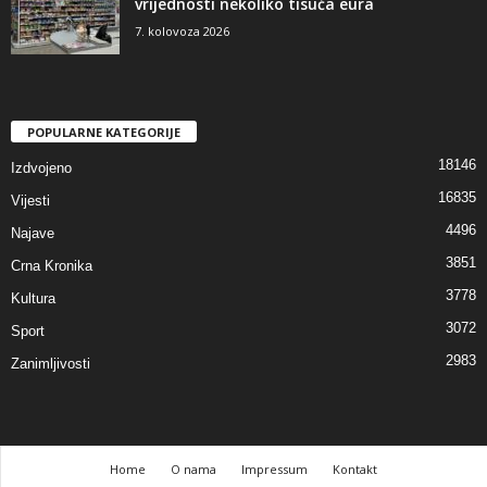
vrijednosti nekoliko tisuća eura
7. kolovoza 2026
POPULARNE KATEGORIJE
18146
Izdvojeno
16835
Vijesti
4496
Najave
3851
Crna Kronika
3778
Kultura
3072
Sport
2983
Zanimljivosti
Home
O nama
Impressum
Kontakt