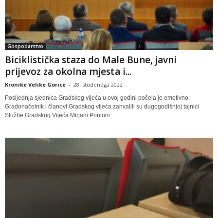
Gospodarstvo
Biciklistička staza do Male Bune, javni
prijevoz za okolna mjesta i...
Kronike Velike Gorice
-
28. studenoga 2022
Posljednja sjednica Gradskog vijeća u ovoj godini počela je emotivno.
Gradonačelnik i članovi Gradskog vijeća zahvalili su dugogodišnjoj tajnici
Službe Gradskog Vijeća Mirjani Pontoni...