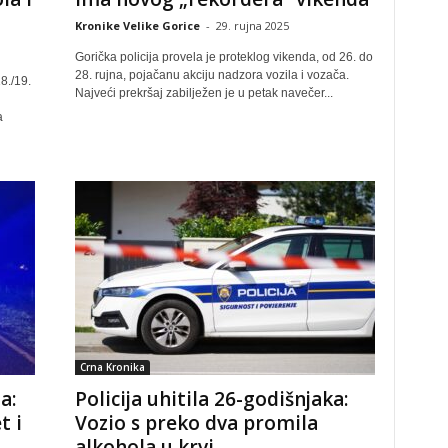
Kronike Velike Gorice
-
29. rujna 2025
Gorička policija provela je proteklog vikenda, od 26. do
28. rujna, pojačanu akciju nadzora vozila i vozača.
8./19.
Najveći prekršaj zabilježen je u petak navečer...
a
Crna Kronika
a:
Policija uhitila 26-godišnjaka:
t i
Vozio s preko dva promila
alkohola u krvi