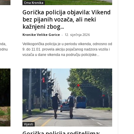
Crna Kronika
Gorička policija objavila: Vikend
bez pijanih vozača, ali neki
kažnjeni zbog...
Kronike Velike Gorice
-
12. siječnja 2026
nda,
Velikogorička policija je u periodu vikenda, odnosno od
jednu
9. do 11.01. provela akciju pojačanog nadzora vozila i
vozača u dane vikenda na području policijske...
Vijesti
Gorička policija roditeljima: