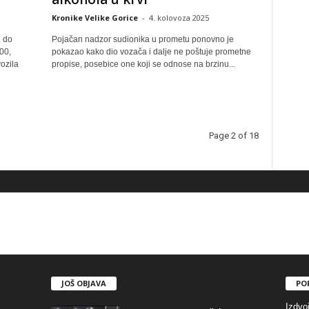
Kronike Velike Gorice
-
4. kolovoza 2025
. do
Pojačan nadzor sudionika u prometu ponovno je
00,
pokazao kako dio vozača i dalje ne poštuje prometne
ozila
propise, posebice one koji se odnose na brzinu...
Page 2 of 18
JOŠ OBJAVA
PO
Izdvo