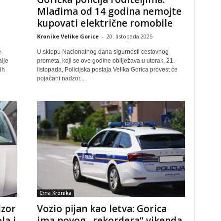
Mlađima od 14 godina nemojte
kupovati električne romobile
Kronike Velike Gorice
-
20. listopada 2025
e
U sklopu Nacionalnog dana sigurnosti cestovnog
alje
prometa, koji se ove godine obilježava u utorak, 21.
ih
listopada, Policijska postaja Velika Gorica provest će
pojačani nadzor...
Crna Kronika
dzor
Vozio pijan kao letva: Gorica
la i
ima novog „rekordera“ vikenda