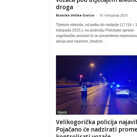
droga
Kronike Velike Gorice
-
16. listopada 2025
Tijekom vikenda, od petka do nedjelje (17./18. i 1
listopada 2025.), na području Policijske uprave
zagrebačke provest će se preventivno-represivn
akcija pod nazivom „Nadzor...
Vijesti
Velikogorička policija najavil
Pojačano će nadzirati prome
kontrolirati vozače