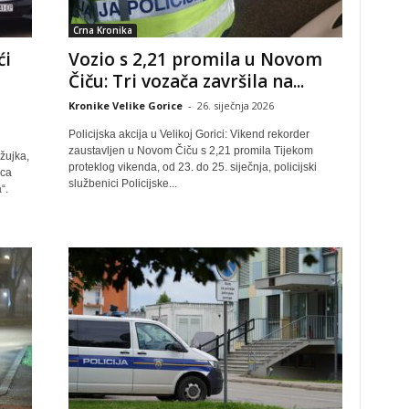
Crna Kronika
ći
Vozio s 2,21 promila u Novom
Čiču: Tri vozača završila na...
Kronike Velike Gorice
-
26. siječnja 2026
Policijska akcija u Velikoj Gorici: Vikend rekorder
zaustavljen u Novom Čiču s 2,21 promila Tijekom
žujka,
proteklog vikenda, od 23. do 25. siječnja, policijski
ica
službenici Policijske...
“.