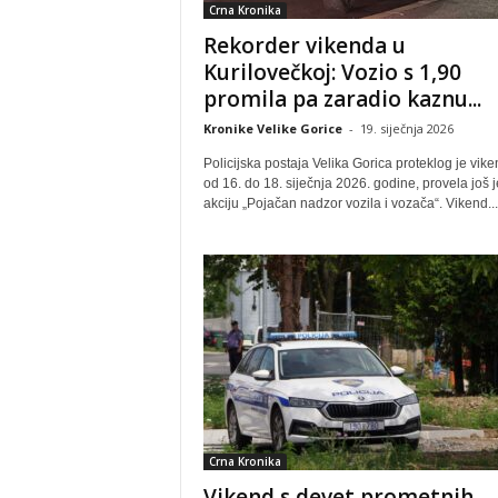
Crna Kronika
Rekorder vikenda u
Kurilovečkoj: Vozio s 1,90
promila pa zaradio kaznu...
Kronike Velike Gorice
-
19. siječnja 2026
Policijska postaja Velika Gorica proteklog je vike
od 16. do 18. siječnja 2026. godine, provela još 
akciju „Pojačan nadzor vozila i vozača“. Vikend...
Crna Kronika
Vikend s devet prometnih