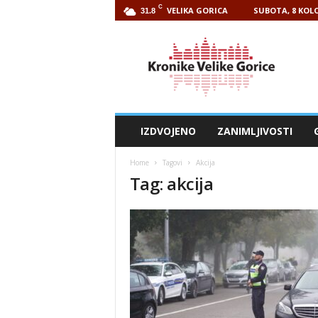
C
VELIKA GORICA
SUBOTA, 8 KOLO
31.8
Kronike
Velike
Gorice
IZDVOJENO
ZANIMLJIVOSTI
Home
Tagovi
Akcija
Tag: akcija