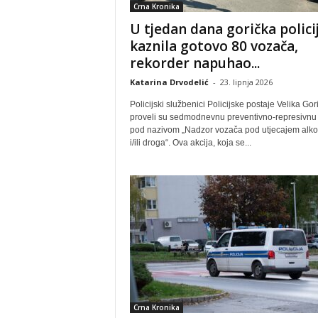
Crna Kronika
U tjedan dana gorička polici
kaznila gotovo 80 vozača,
rekorder napuhao...
Katarina Drvodelić
-
23. lipnja 2026
Policijski službenici Policijske postaje Velika Gor
proveli su sedmodnevnu preventivno-represivnu 
pod nazivom „Nadzor vozača pod utjecajem alko
i/ili droga“. Ova akcija, koja se...
Crna Kronika