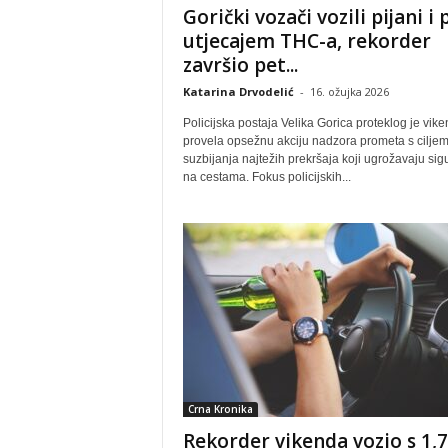
Gorički vozači vozili pijani i
utjecajem THC-a, rekorder
završio pet...
Katarina Drvodelić
-
16. ožujka 2026
Policijska postaja Velika Gorica proteklog je vik
provela opsežnu akciju nadzora prometa s cilje
suzbijanja najtežih prekršaja koji ugrožavaju sig
na cestama. Fokus policijskih...
Crna Kronika
Rekorder vikenda vozio s 1,