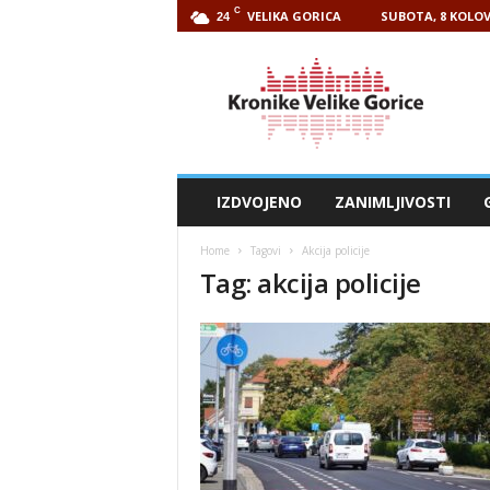
C
VELIKA GORICA
SUBOTA, 8 KOLOV
24
Kronike
Velike
Gorice
IZDVOJENO
ZANIMLJIVOSTI
Home
Tagovi
Akcija policije
Tag: akcija policije