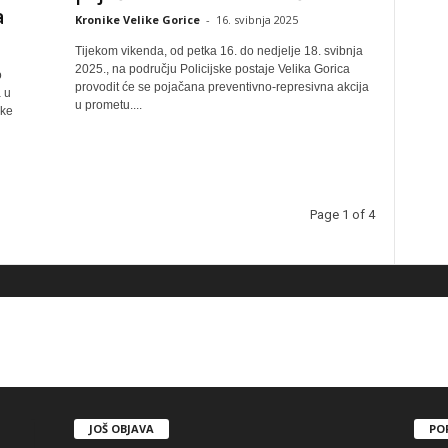
a
Kronike Velike Gorice
-
16. svibnja 2025
Tijekom vikenda, od petka 16. do nedjelje 18. svibnja
2025., na području Policijske postaje Velika Gorica
o
provodit će se pojačana preventivno-represivna akcija
 u
u prometu....
ske
Page 1 of 4
JOŠ OBJAVA
PO