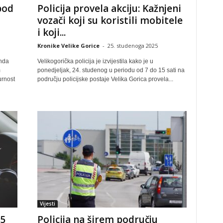
 pod
Policija provela akciju: Kažnjeni
vozači koji su koristili mobitele
i koji...
Kronike Velike Gorice
-
25. studenoga 2025
enda
Velikogorička policija je izvijestila kako je u
m
ponedjeljak, 24. studenog u periodu od 7 do 15 sati na
urnost
području policijske postaje Velika Gorica provela...
Vijesti
75
Policija na širem području