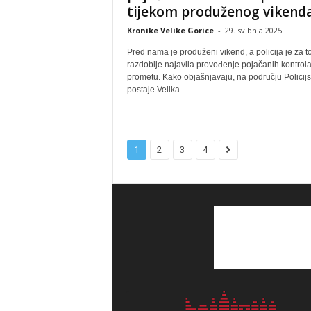
tijekom produženog vikend
Kronike Velike Gorice
-
29. svibnja 2025
Pred nama je produženi vikend, a policija je za t
razdoblje najavila provođenje pojačanih kontrola
prometu. Kako objašnjavaju, na području Policij
postaje Velika...
1
2
3
4