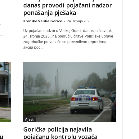
danas provodi pojačani nadzor
ponašanja pješaka
Kronike Velike Gorice
-
24. srpnja 2025
a
Uz pojačan nadzor u Velikoj Gorici, danas, u četvrtak,
..
24. srpnja 2025., na području čitave Policijske uprave
zagrebačke provest će se preventivno-represivna
akcija pod...
Vijesti
Gorička policija najavila
tu
pojačanu kontrolu vozača