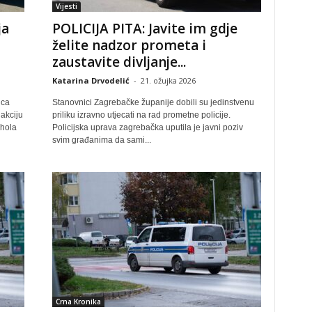
Vijesti
ja
POLICIJA PITA: Javite im gdje
želite nadzor prometa i
zaustavite divljanje...
Katarina Drvodelić
-
21. ožujka 2026
ica
Stanovnici Zagrebačke županije dobili su jedinstvenu
akciju
priliku izravno utjecati na rad prometne policije.
hola
Policijska uprava zagrebačka uputila je javni poziv
svim građanima da sami...
Crna Kronika