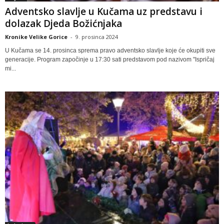
Adventsko slavlje u Kučama uz predstavu i
dolazak Djeda Božićnjaka
Kronike Velike Gorice
-
9. prosinca 2024
U Kučama se 14. prosinca sprema pravo adventsko slavlje koje će okupiti sve
generacije. Program započinje u 17:30 sati predstavom pod nazivom "Ispričaj
mi...