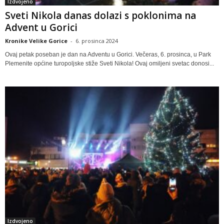
Izdvojeno
Sveti Nikola danas dolazi s poklonima na
Advent u Gorici
Kronike Velike Gorice
-
6. prosinca 2024
Ovaj petak poseban je dan na Adventu u Gorici. Večeras, 6. prosinca, u Park
Plemenite općine turopoljske stiže Sveti Nikola! Ovaj omiljeni svetac donosi...
Izdvojeno