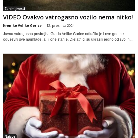
Zanimljivosti
VIDEO Ovakvo vatrogasno vozilo nema nitko!
Kronike Velike Gorice
-
12. prosinca 2024
Javna vatrogasna postrojba Grada Velike Gorice odlučila je i ove godine
oduševiti sve najmlađe, ali i one starije. Djelatnici su ukrasili jedno od svojih...
Najave