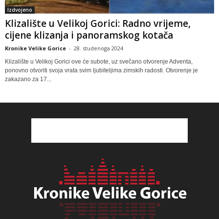
Izdvojeno
Klizalište u Velikoj Gorici: Radno vrijeme,
cijene klizanja i panoramskog kotača
Kronike Velike Gorice
-
28. studenoga 2024
Klizalište u Velikoj Gorici ove će subote, uz svečano otvorenje Adventa,
ponovno otvoriti svoja vrata svim ljubiteljima zimskih radosti. Otvorenje je
zakazano za 17...