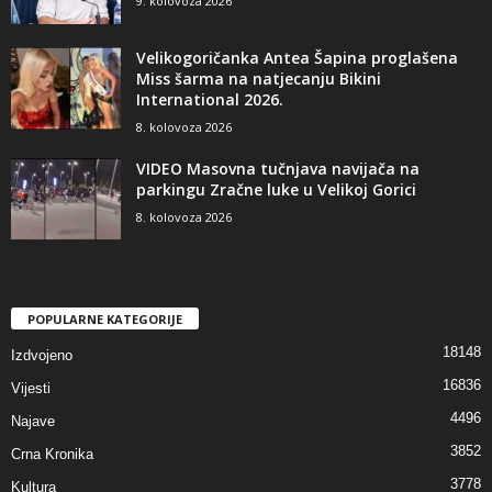
9. kolovoza 2026
Velikogoričanka Antea Šapina proglašena
Miss šarma na natjecanju Bikini
International 2026.
8. kolovoza 2026
VIDEO Masovna tučnjava navijača na
parkingu Zračne luke u Velikoj Gorici
8. kolovoza 2026
POPULARNE KATEGORIJE
18148
Izdvojeno
16836
Vijesti
4496
Najave
3852
Crna Kronika
3778
Kultura