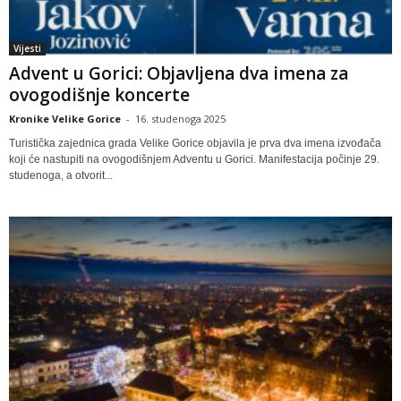
Vijesti
Advent u Gorici: Objavljena dva imena za
ovogodišnje koncerte
Kronike Velike Gorice
-
16. studenoga 2025
Turistička zajednica grada Velike Gorice objavila je prva dva imena izvođača
koji će nastupiti na ovogodišnjem Adventu u Gorici. Manifestacija počinje 29.
studenoga, a otvorit...