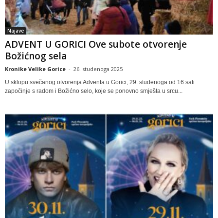
Najave
ADVENT U GORICI Ove subote otvorenje
Božićnog sela
Kronike Velike Gorice
-
26. studenoga 2025
U sklopu svečanog otvorenja Adventa u Gorici, 29. studenoga od 16 sati
započinje s radom i Božićno selo, koje se ponovno smješta u srcu...