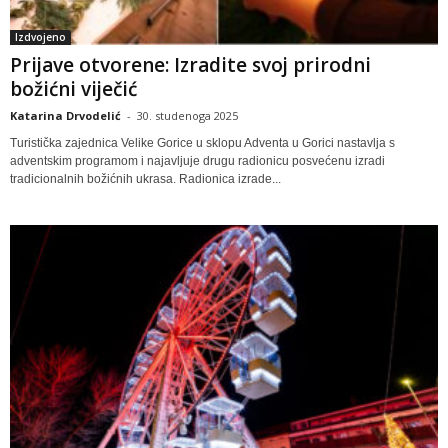
Izdvojeno
Prijave otvorene: Izradite svoj prirodni
božićni viječić
Katarina Drvodelić
-
30. studenoga 2025
Turistička zajednica Velike Gorice u sklopu Adventa u Gorici nastavlja s
adventskim programom i najavljuje drugu radionicu posvećenu izradi
tradicionalnih božićnih ukrasa. Radionica izrade...