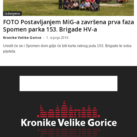
Izdvojeno
FOTO Postavljanjem MiG-a završena prva faza
Spomen parka 153. Brigade HV-a
Kronike Velike Gorice
-
1. srpnja 2016
Uredit će se i Spomen dom gdje će biti karta ratnog puta 153. Brigade te soba
pijeteta