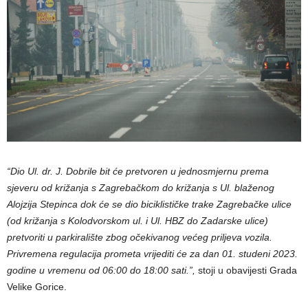
“Dio Ul. dr. J. Dobrile bit će pretvoren u jednosmjernu prema
sjeveru od križanja s Zagrebačkom do križanja s Ul. blaženog
Alojzija Stepinca dok će se dio biciklističke trake Zagrebačke ulice
(od križanja s Kolodvorskom ul. i Ul. HBZ do Zadarske ulice)
pretvoriti u parkiralište zbog očekivanog većeg priljeva vozila.
Privremena regulacija prometa vrijediti će za dan 01. studeni 2023.
godine u vremenu od 06:00 do 18:00 sati.”,
stoji u obavijesti Grada
Velike Gorice.