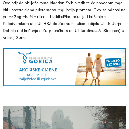
Ove srijede obilježavamo blagdan Svih svetih te će povodom toga
biti uspostavljena privremena regulacija prometa. Ovo se odnosi na
potez Zagrebačke ulice – biciklistička traka (od križanja s
Kolodvorskom ul. i Ul. HBZ do Zadarske ulice) i dijelu Ul. dr. Jurja
Dobrile (od križanja s Zagrebačkom do Ul. kardinala A. Stepinca) u
Velikoj Gorici.