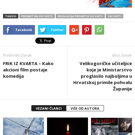
TAGOVI
PROMET NA SVI SVETE
REGULACIJA PROMETA SVI SVETI
SVI SVETI
Facebook
Twitter
Prethodni članak
Idući članak
FRIK IZ KVARTA – Kako
Velikogoričke učiteljice
akcioni film postaje
koje je Ministarstvo
komedija
proglasilo najboljima u
Hrvatskoj primile pohvalu
Županije
VEZANI ČLANCI
VIŠE OD AUTORA