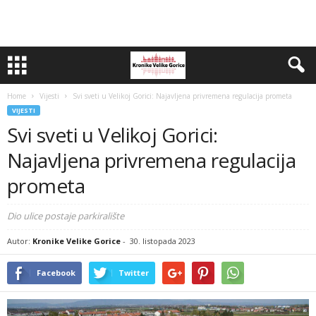
Home
Vijesti
Svi sveti u Velikoj Gorici: Najavljena privremena regulacija prometa
VIJESTI
Svi sveti u Velikoj Gorici:
Najavljena privremena regulacija
prometa
Dio ulice postaje parkiralište
Autor:
Kronike Velike Gorice
-
30. listopada 2023
Facebook
Twitter