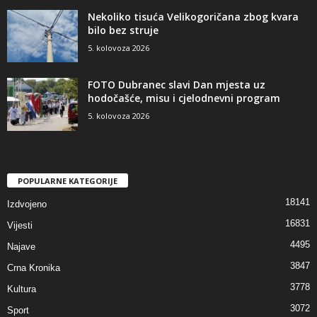
Nekoliko tisuća Velikogoričana zbog kvara
bilo bez struje
5. kolovoza 2026
FOTO Dubranec slavi Dan mjesta uz
hodočašće, misu i cjelodnevni program
5. kolovoza 2026
POPULARNE KATEGORIJE
18141
Izdvojeno
16831
Vijesti
4495
Najave
3847
Crna Kronika
3778
Kultura
3072
Sport