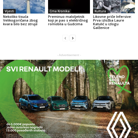
Vijesti
Crna Kronika
Kultura
Nekoliko tisuća
Preminuo maloljetnik
Likovne priče Infersive:
Velikogoričana zbog
koji je pao s električnog
Prva izložba Laure
kvara bilo bez struje
romobila u Gudcima
Katulić u izlogu
Galženice
- Advertisement -