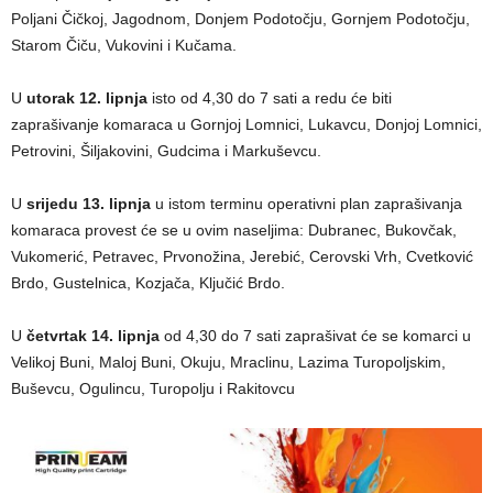
Poljani Čičkoj, Jagodnom, Donjem Podotočju, Gornjem Podotočju,
Starom Čiču, Vukovini i Kučama.
U
utorak 12. lipnja
isto od 4,30 do 7 sati a redu će biti
zaprašivanje komaraca u Gornjoj Lomnici, Lukavcu, Donjoj Lomnici,
Petrovini, Šiljakovini, Gudcima i Markuševcu.
U
srijedu 13. lipnja
u istom terminu operativni plan zaprašivanja
komaraca provest će se u ovim naseljima: Dubranec, Bukovčak,
Vukomerić, Petravec, Prvonožina, Jerebić, Cerovski Vrh, Cvetković
Brdo, Gustelnica, Kozjača, Ključić Brdo.
U
četvrtak 14. lipnja
od 4,30 do 7 sati zaprašivat će se komarci u
Velikoj Buni, Maloj Buni, Okuju, Mraclinu, Lazima Turopoljskim,
Buševcu, Ogulincu, Turopolju i Rakitovcu