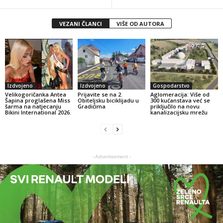
VEZANI ČLANCI
VIŠE OD AUTORA
Izdvojeno
Izdvojeno
Gospodarstvo
Velikogoričanka Antea
Prijavite se na 2.
Aglomeracija: Više od
Šapina proglašena Miss
Obiteljsku biciklijadu u
300 kućanstava već se
šarma na natjecanju
Gradićima
priključilo na novu
Bikini International 2026.
kanalizacijsku mrežu
- Advertisement -