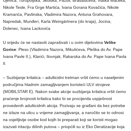
Ujevića, Turopoljska, Školska, Pažuli, Bradašićeva, Vlatka Mačeka,
Nikole Tesle, Fra Grge Martića, Ivana Gorana Kovačića, Nikole
Kramarića, Pavlinska, Vladimira Nazora, Antuna Grahovara,
Napredak, Munđeri, Karla Weingärtnera (do kraja), Jocina,
Dolenec, Ivana Lackovića
U srijedu će se nastaviti zaprašivati i u ovim dijelovima
Velike
Gorice
: Pleso (Vladimira Nazora, Mikulićeva, Pleška do Av. Pape
Ivana Pavle II.), Klarići, Ilovnjak, Rakarska do Av. Pape Ivana Pavla
II.
– Suzbijanje krilatica – adulticidni tretman vršit ćemo u naseljenim
područjima hladnim zamagljivanjem koristeći ULV strojeve
(MOBILSTAR E). Nakon svake akcije suzbijanja krilatica vršit ćemo
praćenje brojnosti krilatica kako bi se procijenila uspješnost
provedenih adulticidnih akcija. Pozivaju se građani da bez potrebe
ne izlaze na ulicu u vrijeme zamagljivanja, a naročito se to odnosi
na osjetljivije osobe kod kojih bi preparati koji se koristi mogao
izazvati iritaciju dišnih putova – priopćili su iz Eko Deratizacije koja