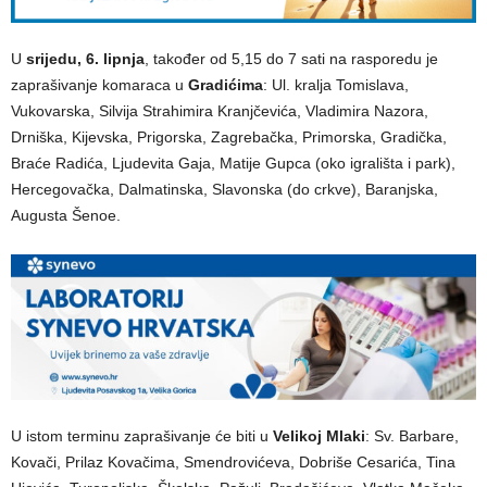
U
srijedu, 6. lipnja
, također od 5,15 do 7 sati na rasporedu je
zaprašivanje komaraca u
Gradićima
: Ul. kralja Tomislava,
Vukovarska, Silvija Strahimira Kranjčevića, Vladimira Nazora,
Drniška, Kijevska, Prigorska, Zagrebačka, Primorska, Gradička,
Braće Radića, Ljudevita Gaja, Matije Gupca (oko igrališta i park),
Hercegovačka, Dalmatinska, Slavonska (do crkve), Baranjska,
Augusta Šenoe.
U istom terminu zaprašivanje će biti u
Velikoj Mlaki
: Sv. Barbare,
Kovači, Prilaz Kovačima, Smendrovićeva, Dobriše Cesarića, Tina