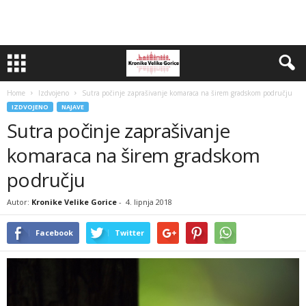
Home
Izdvojeno
Sutra počinje zaprašivanje komaraca na širem gradskom području
IZDVOJENO
NAJAVE
Sutra počinje zaprašivanje
komaraca na širem gradskom
području
Autor:
Kronike Velike Gorice
-
4. lipnja 2018
Facebook
Twitter