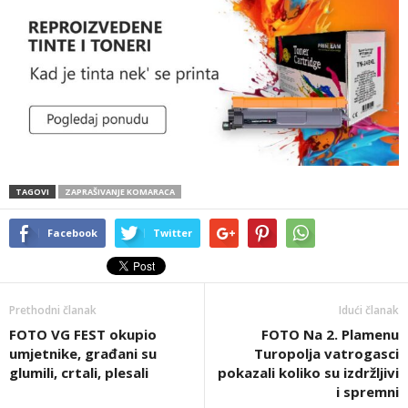
TAGOVI
ZAPRAŠIVANJE KOMARACA
Facebook
Twitter
Prethodni članak
Idući članak
FOTO VG FEST okupio
FOTO Na 2. Plamenu
umjetnike, građani su
Turopolja vatrogasci
glumili, crtali, plesali
pokazali koliko su izdržljivi
i spremni