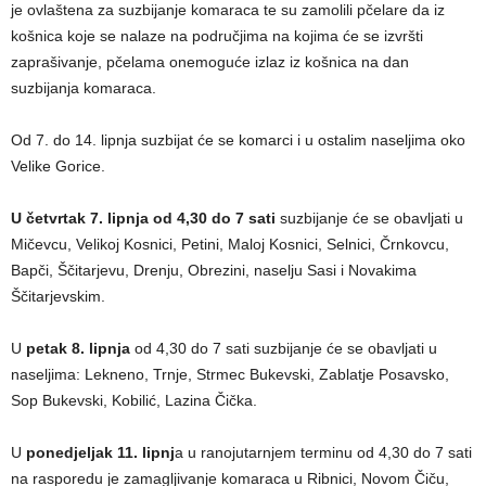
je ovlaštena za suzbijanje komaraca te su zamolili pčelare da iz
košnica koje se nalaze na područjima na kojima će se izvršti
zaprašivanje, pčelama onemoguće izlaz iz košnica na dan
suzbijanja komaraca.
Od 7. do 14. lipnja suzbijat će se komarci i u ostalim naseljima oko
Velike Gorice.
U četvrtak 7. lipnja od 4,30 do 7 sati
suzbijanje će se obavljati u
Mičevcu, Velikoj Kosnici, Petini, Maloj Kosnici, Selnici, Črnkovcu,
Bapči, Ščitarjevu, Drenju, Obrezini, naselju Sasi i Novakima
Ščitarjevskim.
U
petak 8. lipnja
od 4,30 do 7 sati suzbijanje će se obavljati u
naseljima: Lekneno, Trnje, Strmec Bukevski, Zablatje Posavsko,
Sop Bukevski, Kobilić, Lazina Čička.
U
ponedjeljak 11. lipnj
a u ranojutarnjem terminu od 4,30 do 7 sati
na rasporedu je zamagljivanje komaraca u Ribnici, Novom Čiču,