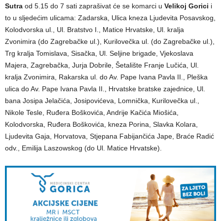
Sutra
od 5.15 do 7 sati zaprašivat će se komarci u
Velikoj Gorici
i
to u sljedećim ulicama: Zadarska, Ulica kneza Ljudevita Posavskog,
Kolodvorska ul., Ul. Bratstvo I., Matice Hrvatske, Ul. kralja
Zvonimira (do Zagrebačke ul.), Kurilovečka ul. (do Zagrebačke ul.),
Trg kralja Tomislava, Sisačka, Ul. Seljine brigade, Vjekoslava
Majera, Zagrebačka, Jurja Dobrile, Šetalište Franje Lučića, Ul.
kralja Zvonimira, Rakarska ul. do Av. Pape Ivana Pavla II., Pleška
ulica do Av. Pape Ivana Pavla II., Hrvatske bratske zajednice, Ul.
bana Josipa Jelačića, Josipovićeva, Lomnička, Kurilovečka ul.,
Nikole Tesle, Ruđera Boškovića, Andrije Kačića Miošića,
Kolodvorska, Ruđera Boškovića, kneza Porina, Slavka Kolara,
Ljudevita Gaja, Horvatova, Stjepana Fabijančića Jape, Braće Radić
odv., Emilija Laszowskog (do Ul. Matice Hrvatske).