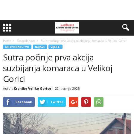
Home
Gospodarstvo
Sutra počinje prva akcija suzbijanja komaraca u Velikoj Gorici
GOSPODARSTVO
NAJAVE
VIJESTI
Sutra počinje prva akcija
suzbijanja komaraca u Velikoj
Gorici
Autor:
Kronike Velike Gorice
-
22. travnja 2025
Facebook
Twitter