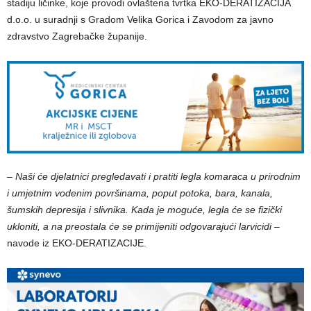
stadiju ličinke, koje provodi ovlaštena tvrtka EKO-DERATIZACIJA
d.o.o. u suradnji s Gradom Velika Gorica i Zavodom za javno
zdravstvo Zagrebačke županije.
–
Naši će djelatnici pregledavati i pratiti legla komaraca u prirodnim
i umjetnim vodenim površinama, poput potoka, bara, kanala,
šumskih depresija i slivnika. Kada je moguće, legla će se fizički
ukloniti, a na preostala će se primijeniti odgovarajući larvicidi –
navode iz EKO-DERATIZACIJE.