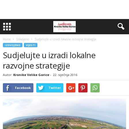
Home
Izdvojeno
Sudjelujte u izradi lokalne razvojne strategije
IZDVOJENO
VIJESTI
Sudjelujte u izradi lokalne
razvojne strategije
Autor:
Kronike Velike Gorice
-
22. siječnja 2016
Facebook
Twitter