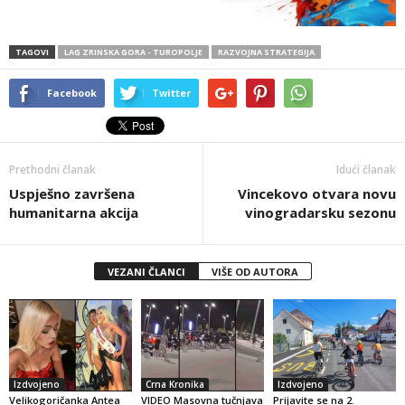
TAGOVI
LAG ZRINSKA GORA - TUROPOLJE
RAZVOJNA STRATEGIJA
Facebook
Twitter
Prethodni članak
Idući članak
Uspješno završena
Vincekovo otvara novu
humanitarna akcija
vinogradarsku sezonu
VEZANI ČLANCI
VIŠE OD AUTORA
Izdvojeno
Crna Kronika
Izdvojeno
Velikogoričanka Antea
VIDEO Masovna tučnjava
Prijavite se na 2.