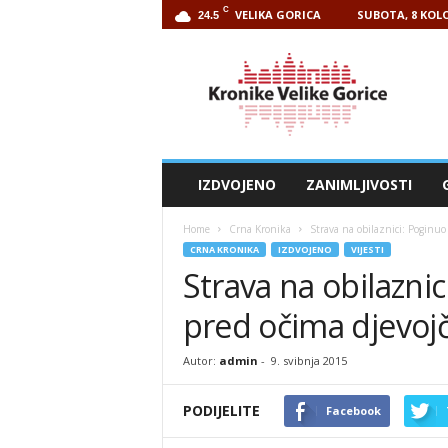
C
VELIKA GORICA
SUBOTA, 8 KOLO
24.5
Kronike
Velike
Gorice
IZDVOJENO
ZANIMLJIVOSTI
Home
Crna Kronika
Strava na obilaznici: Poginuo 
CRNA KRONIKA
IZDVOJENO
VIJESTI
Strava na obilaznic
pred očima djevojč
Autor:
admin
-
9. svibnja 2015
PODIJELITE
Facebook