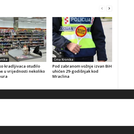
onika
Crna Kronika
o kradljivaca otuđilo
Pod zabranom vožnje izvan BiH
 u vrijednosti nekoliko
uhićen 29-godišnjak kod
eura
Mraclina