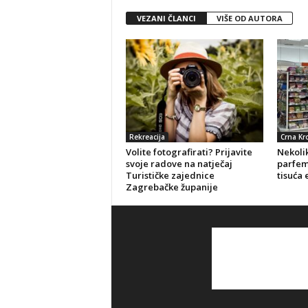
VEZANI ČLANCI
VIŠE OD AUTORA
Rekreacija
Crna Kr
Volite fotografirati? Prijavite
Nekolik
svoje radove na natječaj
parfeme
Turističke zajednice
tisuća 
Zagrebačke županije