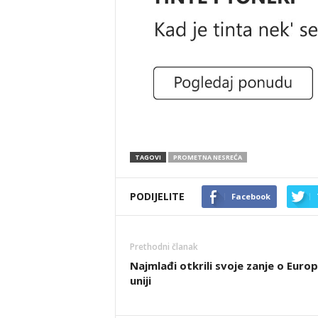
TAGOVI
PROMETNA NESREĆA
PODIJELITE
Facebook
Prethodni članak
Najmlađi otkrili svoje zanje o Euro
uniji