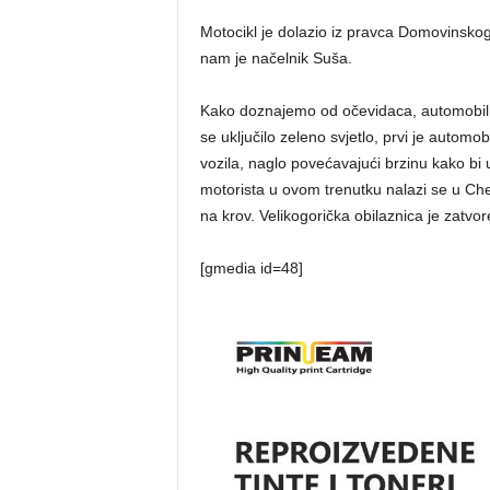
Motocikl je dolazio iz pravca Domovinskog
nam je načelnik Suša.
Kako doznajemo od očevidaca, automobil n
se uključilo zeleno svjetlo, prvi je automo
vozila, naglo povećavajući brzinu kako bi u
motorista u ovom trenutku nalazi se u Ch
na krov. Velikogorička obilaznica je zat
[gmedia id=48]