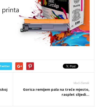
Twitter
Idući članak
pskoj
Gorica remijem pala na treće mjesto,
rasplet slijedi…