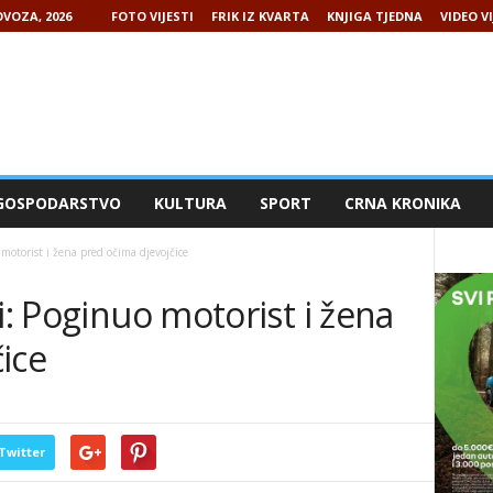
VOZA, 2026
FOTO VIJESTI
FRIK IZ KVARTA
KNJIGA TJEDNA
VIDEO VI
GOSPODARSTVO
KULTURA
SPORT
CRNA KRONIKA
motorist i žena pred očima djevojčice
i: Poginuo motorist i žena
ice
Twitter