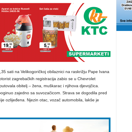
5 sati na Velikogoričkoj obilaznici na raskrižju Pape Ivana
otorist zagrebačkih registracija zabio se u Chevrolet
putovala obitelj – žena, muškarac i njihova djevojčica.
u poginuo zajedno sa suvozačicom. Strava se dogodila pred
je ozlijeđena. Njezin otac, vozač automobila, lakše je