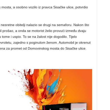
 mosta, a osobno vozilo iz pravca Sisačke ulice, potvrdio
esretne obitelji nalazio se drugi na semaforu. Nakon što
bil prošao, a onda se motorist želio provući između dvaju
 tome i uspio. To se na žalost nije dogodilo. Tijelo
evroletu, zajedno s poginulom ženom. Automobil je okrenut
vorena za promet od Domovinskog mosta do Sisačke ulice.