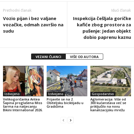
Prethodni članak
Idući članak
Vozio pijan i bez valjane
Inspekcija češljala goričke
vozačke, odmah završio na
kafiće zbog prostora za
sudu
pušenje: Jedan objekt
dobio paprenu kaznu
VEZANI ČLANCI
VIŠE OD AUTORA
Izdvojeno
Izdvojeno
Gospodarstvo
Velikogoričanka Antea
Prijavite se na 2.
Aglomeracija: Više od
Šapina proglašena Miss
Obiteljsku biciklijadu u
300 kućanstava već se
šarma na natjecanju
Gradićima
priključilo na novu
Bikini International 2026.
kanalizacijsku mrežu