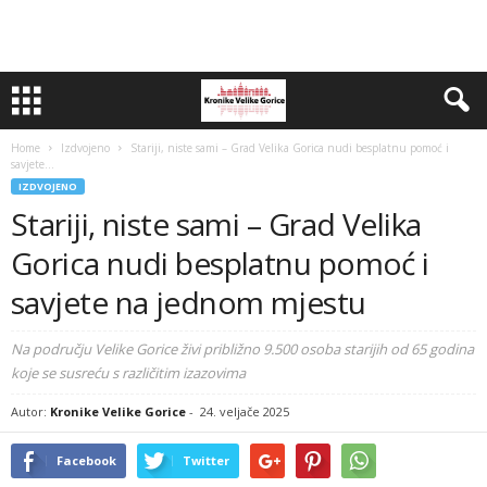
Home
Izdvojeno
Stariji, niste sami – Grad Velika Gorica nudi besplatnu pomoć i
savjete...
IZDVOJENO
Stariji, niste sami – Grad Velika
Gorica nudi besplatnu pomoć i
savjete na jednom mjestu
Na području Velike Gorice živi približno 9.500 osoba starijih od 65 godina
koje se susreću s različitim izazovima
Autor:
Kronike Velike Gorice
-
24. veljače 2025
Facebook
Twitter