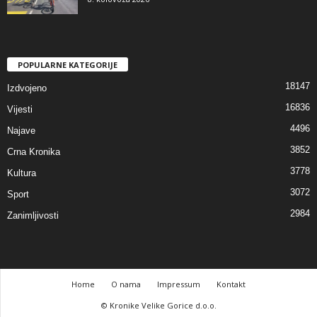
POPULARNE KATEGORIJE
18147
Izdvojeno
16836
Vijesti
4496
Najave
3852
Crna Kronika
3778
Kultura
3072
Sport
2984
Zanimljivosti
Home
O nama
Impressum
Kontakt
© Kronike Velike Gorice d.o.o.