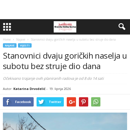
Home
Najave
Stanovnici dvaju goričkih naselja u subotu bez struje dio dana
NAJAVE
VIJESTI
Stanovnici dvaju goričkih naselja u
subotu bez struje dio dana
Očekivano trajanje ovih planiranih radova je od 8 do 14 sati
Autor:
Katarina Drvodelić
-
19. lipnja 2026
Facebook
Twitter