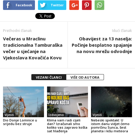
Facebook
Twitter
Prethodni članak
Idući članak
Večeras u Mraclinu
Obavijest za 13 naselja:
tradicionalna Tamburaška
Počinje besplatno spajanje
večer u sjećanje na
na novu mrežu odvodnje
Vjekoslava Kovačića Kovu
VEZANI ČLANCI
VIŠE OD AUTORA
Vijesti
Izdvojeno
Vijesti
Dio Donje Lomnice u
Klima vam radi cijeli
Nebeski spektakl: U
srijedu bez struje
dan? Izračunali smo
istom danu vidjet ćemo
koliko vas zapravo košta
pomrčinu Sunca, šest
sat hlađenja
planeta i kišu meteora