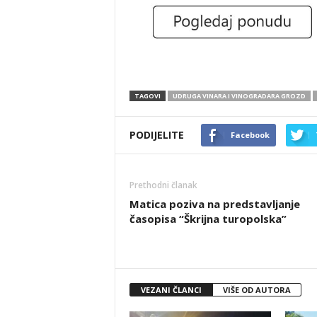
TAGOVI
UDRUGA VINARA I VINOGRADARA GROZD
PODIJELITE
Facebook
Prethodni članak
Matica poziva na predstavljanje
časopisa “Škrijna turopolska”
VEZANI ČLANCI
VIŠE OD AUTORA