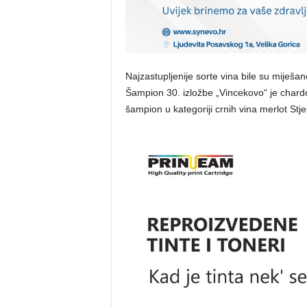
Najzastupljenije sorte vina bile su miješano
Šampion 30. izložbe „Vincekovo“ je chardon
šampion u kategoriji crnih vina merlot St