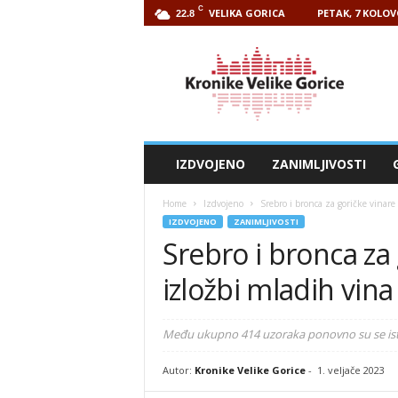
C
VELIKA GORICA
PETAK, 7 KOLOV
22.8
Kronike
Velike
Gorice
IZDVOJENO
ZANIMLJIVOSTI
Home
Izdvojeno
Srebro i bronca za goričke vinare
IZDVOJENO
ZANIMLJIVOSTI
Srebro i bronca za 
izložbi mladih vina
Među ukupno 414 uzoraka ponovno su se ista
Autor:
Kronike Velike Gorice
-
1. veljače 2023