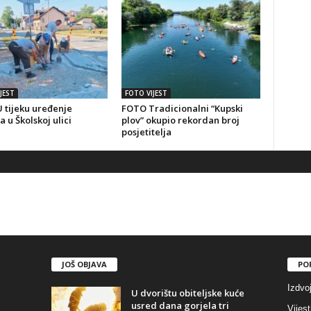
JEST
FOTO VIJEST
 tijeku uređenje
FOTO Tradicionalni “Kupski
a u Školskoj ulici
plov” okupio rekordan broj
posjetitelja
JOŠ OBJAVA
PO
Izdvo
U dvorištu obiteljske kuće
usred dana gorjela tri
Vijest