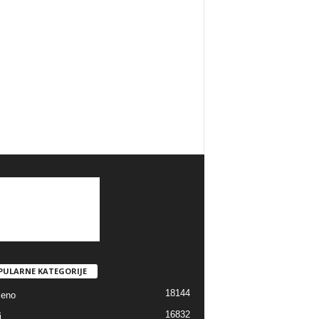
PULARNE KATEGORIJE
18144
jeno
16832
i