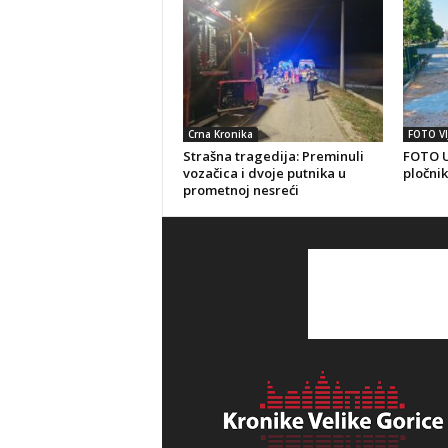
Crna Kronika
FOTO VI
Strašna tragedija: Preminuli
FOTO U
vozačica i dvoje putnika u
pločnik
prometnoj nesreći