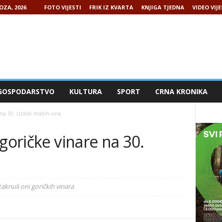
OZA, 2026
FOTO VIJESTI
FRIK IZ KVARTA
KNJIGA TJEDNA
VIDEO VIJE
GOSPODARSTVO
KULTURA
SPORT
CRNA KRONIKA
 na 30. izložbi mladih vina
goričke vinare na 30.
knuli oni goričkih vinara