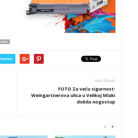
VINO
Twitter
Idući članak
FOTO Za veću sigurnost:
Weingartnerova ulica u Velikoj Mlaki
dobila nogostup