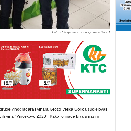
Foto: Udruga vinara i vinogradara Grozd
 Udruge vinogradara i vinara Grozd Velika Gorica sudjelovali
dih vina “Vincekovo 2023”. Kako to inače biva s našim