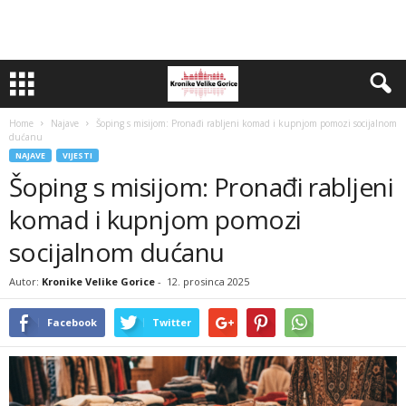
Home
Najave
Šoping s misijom: Pronađi rabljeni komad i kupnjom pomozi socijalnom
dućanu
NAJAVE
VIJESTI
Šoping s misijom: Pronađi rabljeni
komad i kupnjom pomozi
socijalnom dućanu
Autor:
Kronike Velike Gorice
-
12. prosinca 2025
Facebook
Twitter