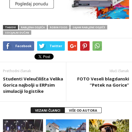
TAGOVI
RABLJENA ODJEĆA
ROBIN FOOD
SAJAM RABLJENE ODJEĆE
SOCIJALNI DUĆAN
Facebook
Twitter
Prethodni članak
Idući članak
Studenti Veleučilišta Velika
FOTO Veseli blagdanski
Gorica najbolji u ERPsim
“Petek na Gorice”
simulaciji logistike
VEZANI ČLANCI
VIŠE OD AUTORA