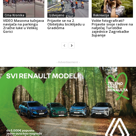
Crna Kronika
Izdvojeno
Rekreacija
VIDEO Masovna tučnjava
Prijavite se na 2.
Volite fotografirati?
navijača na parkingu
Obiteljsku biciklijadu u
Prijavite svoje radove na
Zračne luke u Velikoj
Gradićima
natječaj Turističke
Gorici
zajednice Zagrebačke
županije
- Advertisement -