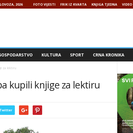
LOVOZA, 2026
FOTO VIJESTI
FRIK IZ KVARTA
KNJIGA TJEDNA
VIDEO 
GOSPODARSTVO
KULTURA
SPORT
CRNA KRONIKA
ge za lektiru
pa kupili knjige za lektiru
Twitter