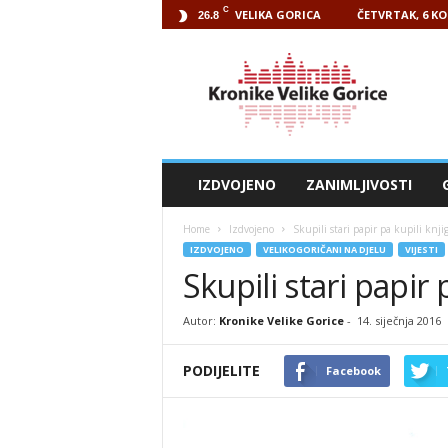
C
VELIKA GORICA
ČETVRTAK, 6 KO
26.8
Kronike
Velike
Gorice
IZDVOJENO
ZANIMLJIVOSTI
Home
Izdvojeno
Skupili stari papir pa kupili knji
IZDVOJENO
VELIKOGORIČANI NA DJELU
VIJESTI
Skupili stari papir 
Autor:
Kronike Velike Gorice
-
14. siječnja 2016
PODIJELITE
Facebook