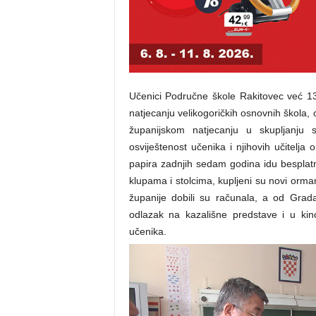
Učenici Područne škole Rakitovec već 13 g
natjecanju velikogoričkih osnovnih škola, 
županijskom natjecanju u skupljanju
osviještenost učenika i njihovih učitel
papira zadnjih sedam godina idu besplatn
klupama i stolcima, kupljeni su novi ormar
županije dobili su računala, a od Grad
odlazak na kazališne predstave i u kin
učenika.