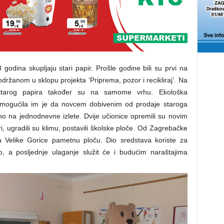
odina skupljaju stari papir. Prošle godine bili su prvi na
održanom u sklopu projekta ‘Priprema, pozor i recikliraj’. Na
 starog papira također su na samome vrhu. Ekološka
ja omogućila im je da novcem dobivenim od prodaje staroga
o na jednodnevne izlete. Dvije učionice opremili su novim
i, ugradili su klimu, postavili školske ploče. Od Zagrebačke
a Velike Gorice pametnu ploču. Dio sredstava koriste za
o, a posljednje ulaganje služit će i budućim naraštajima