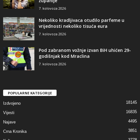
županije
7. kolovoza 2026
Nekoliko kradljivaca otuđilo parfeme u
vrijednosti nekoliko tisuća eura
7. kolovoza 2026
Pod zabranom vožnje izvan BiH uhićen 29-
godišnjak kod Mraclina
7. kolovoza 2026
POPULARNE KATEGORIJE
18145
Izdvojeno
16835
Vijesti
4495
Najave
3851
Crna Kronika
3778