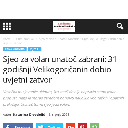
Home
Crna Kronika
Sjeo za volan unatoč zabrani: 31-godišnji Velikogoričanin dobio
uvjetni zatvor
CRNA KRONIKA
VIJESTI
Sjeo za volan unatoč zabrani: 31-
godišnji Velikogoričanin dobio
uvjetni zatvor
Vozačka mu je ranije ukinuta, što znači da nije napravio samo jedan
propust, nego je morao zaredom ponoviti nekoliko vrlo teških i opasnih
prekršaja. Unatoč tomu sjeo je za volan.
Autor:
Katarina Drvodelić
-
6. srpnja 2026
Facebook
Twitter