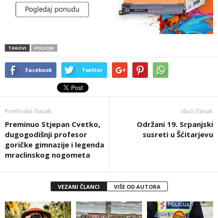
TAGOVI
POLICIJA
Facebook
Twitter
Prethodni članak
Idući članak
Preminuo Stjepan Cvetko,
Održani 19. Srpanjski
dugogodišnji profesor
susreti u Šćitarjevu
goričke gimnazije i legenda
mraclinskog nogometa
VEZANI ČLANCI
VIŠE OD AUTORA