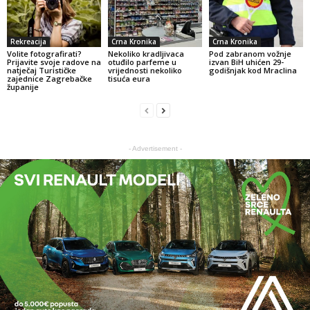
Rekreacija
Crna Kronika
Crna Kronika
Volite fotografirati?
Nekoliko kradljivaca
Pod zabranom vožnje
Prijavite svoje radove na
otuđilo parfeme u
izvan BiH uhićen 29-
natječaj Turističke
vrijednosti nekoliko
godišnjak kod Mraclina
zajednice Zagrebačke
tisuća eura
županije
- Advertisement -