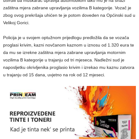
utvrdili da muškarac upravlja automobilom iako mu je na snazi
zaštitna mjera zabrane upravljanja vozilima B kategorije. Vozač je
zbog ovog prekršaja uhićen te je potom doveden na Općinski sud u
Velikoj Gorici.
Policija je u svojem optužnom prijedlogu predložila da se vozača
proglasi krivim, kazni novčanom kaznom u iznosu od 1.320 eura te
da mu se izrekne zaštitna mjera zabrane upravljanja motornim
vozilima B kategorije u trajanju od tri mjeseca. Nadležni sud je
naposljetku okrivljenika proglasio krivim i izrekao mu kaznu zatvora
u trajanju od 15 dana, uvjetno na rok od 12 mjeseci.