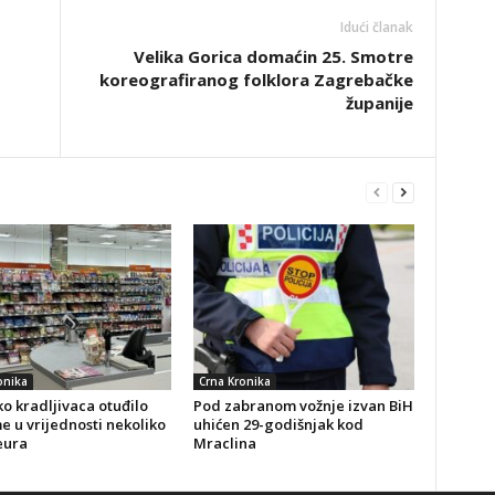
Idući članak
Velika Gorica domaćin 25. Smotre
koreografiranog folklora Zagrebačke
županije
onika
Crna Kronika
o kradljivaca otuđilo
Pod zabranom vožnje izvan BiH
 u vrijednosti nekoliko
uhićen 29-godišnjak kod
eura
Mraclina