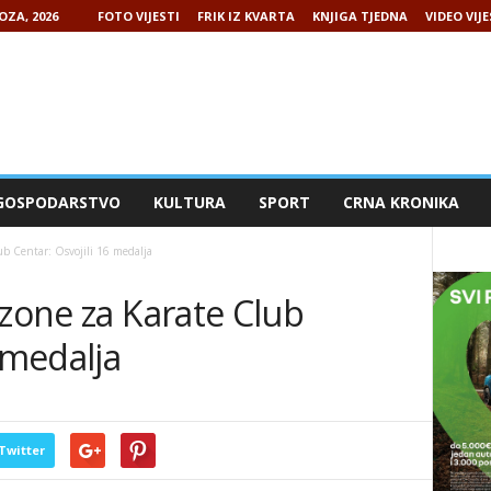
OZA, 2026
FOTO VIJESTI
FRIK IZ KVARTA
KNJIGA TJEDNA
VIDEO VIJE
GOSPODARSTVO
KULTURA
SPORT
CRNA KRONIKA
ub Centar: Osvojili 16 medalja
ezone za Karate Club
 medalja
Twitter