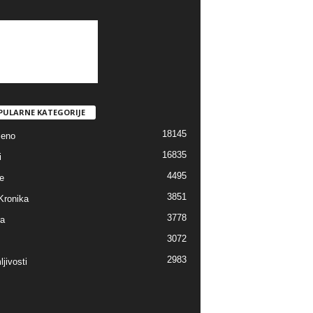
PULARNE KATEGORIJE
18145
jeno
16835
i
4495
e
3851
Kronika
3778
ra
3072
2983
jivosti