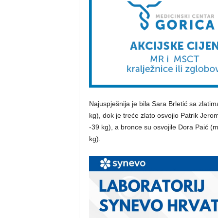
Najuspješnija je bila Sara Brletić sa zlati
kg), dok je treće zlato osvojio Patrik Jero
-39 kg), a bronce su osvojile Dora Paić (
kg).