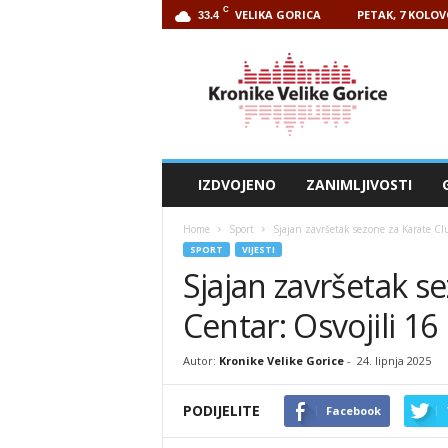
C
VELIKA GORICA
PETAK, 7 KOLOV
33.4
Kronike
Velike
Gorice
IZDVOJENO
ZANIMLJIVOSTI
Home
Sport
Sjajan završetak sezone za Karate Cl
SPORT
VIJESTI
Sjajan završetak s
Centar: Osvojili 16
Autor:
Kronike Velike Gorice
-
24. lipnja 2025
PODIJELITE
Facebook