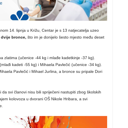
m 14. lipnja u Križu, Centar je s 13 natjecatelja uzeo
 i dvije bronce,
što im je donijelo šesto mjesto među deset
a zlatima (učenice -44 kg i mlađe kadetkinje -37 kg).
 (mlađi kadeti -55 kg) i Mihaela Pavlečić (učenice -34 kg).
ihaela Pavlečić i Mihael Jurlina, a bronce su pripale Dori
ji da svi članovi nisu bili spriječeni nastupiti zbog školskih
krajem kolovoza u dvorani OŠ Nikole Hribara, a svi
e.