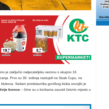
šno je zaključio natjecateljsku sezonu s ukupno 16
canja. Prvo su 30. svibnja nastupili na Sisak Cupu, na
7 klubova. Sedam predstavnika goričkog kluba osvojilo je
 dvije bronce
– čime su u borbama zauzeli četvrto mjesto u