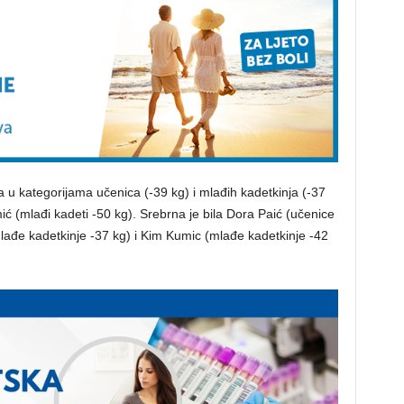
ma u kategorijama učenica (-39 kg) i mlađih kadetkinja (-37
mić (mlađi kadeti -50 kg). Srebrna je bila Dora Paić (učenice
mlađe kadetkinje -37 kg) i Kim Kumic (mlađe kadetkinje -42