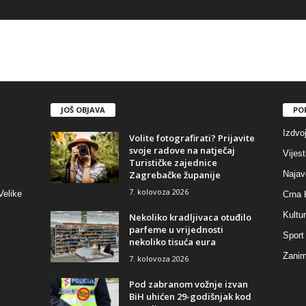
JOŠ OBJAVA
PO
Izdvo
Volite fotografirati? Prijavite
svoje radove na natječaj
Vijest
Turističke zajednice
Zagrebačke županije
Najav
7. kolovoza 2026
Velike
Crna 
Kultu
Nekoliko kradljivaca otuđilo
parfeme u vrijednosti
Sport
nekoliko tisuća eura
Zaniml
7. kolovoza 2026
Pod zabranom vožnje izvan
BiH uhićen 29-godišnjak kod