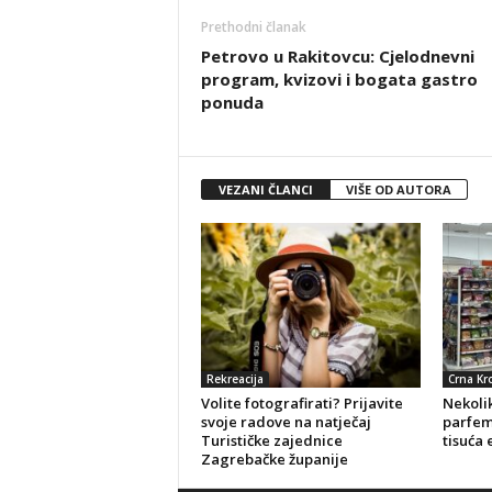
Prethodni članak
Petrovo u Rakitovcu: Cjelodnevni
program, kvizovi i bogata gastro
ponuda
VEZANI ČLANCI
VIŠE OD AUTORA
Rekreacija
Crna Kr
Volite fotografirati? Prijavite
Nekolik
svoje radove na natječaj
parfeme
Turističke zajednice
tisuća 
Zagrebačke županije