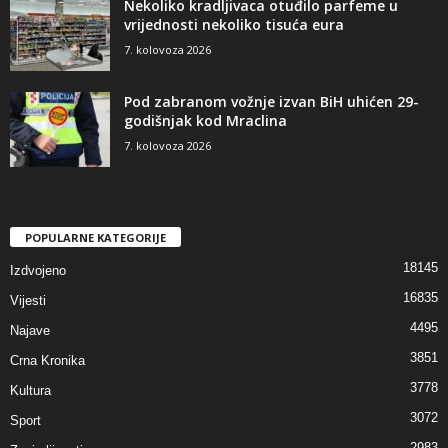
Nekoliko kradljivaca otuđilo parfeme u
vrijednosti nekoliko tisuća eura
7. kolovoza 2026
Pod zabranom vožnje izvan BiH uhićen 29-
godišnjak kod Mraclina
7. kolovoza 2026
POPULARNE KATEGORIJE
18145
Izdvojeno
16835
Vijesti
4495
Najave
3851
Crna Kronika
3778
Kultura
3072
Sport
2983