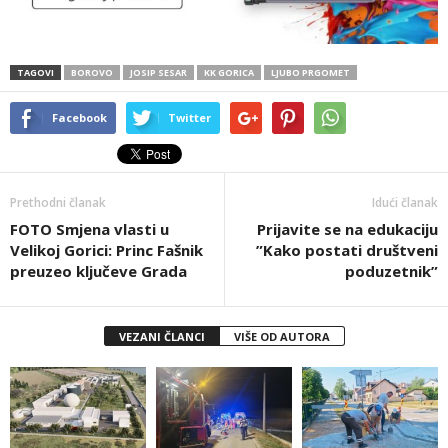
TAGOVI
BOROVO
JOSIP SESAR
KK GORICA
LJUBO PRGOMET
Facebook
Twitter
Prethodni članak
Idući članak
FOTO Smjena vlasti u
Prijavite se na edukaciju
Velikoj Gorici: Princ Fašnik
”Kako postati društveni
preuzeo ključeve Grada
poduzetnik”
VEZANI ČLANCI
VIŠE OD AUTORA