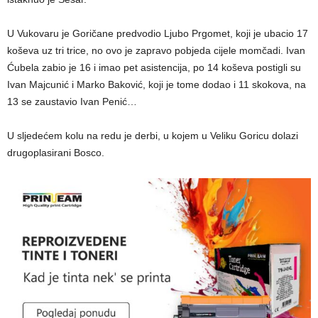
U Vukovaru je Goričane predvodio Ljubo Prgomet, koji je ubacio 17
koševa uz tri trice, no ovo je zapravo pobjeda cijele momčadi. Ivan
Ćubela zabio je 16 i imao pet asistencija, po 14 koševa postigli su
Ivan Majcunić i Marko Baković, koji je tome dodao i 11 skokova, na
13 se zaustavio Ivan Penić…
U sljedećem kolu na redu je derbi, u kojem u Veliku Goricu dolazi
drugoplasirani Bosco.