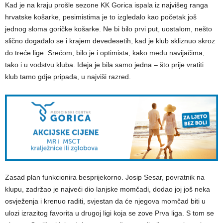
Kad je na kraju prošle sezone KK Gorica ispala iz najvišeg ranga
hrvatske košarke, pesimistima je to izgledalo kao početak još
jednog sloma goričke košarke. Ne bi bilo prvi put, uostalom, nešto
slično događalo se i krajem devedesetih, kad je klub skliznuo skroz
do treće lige. Srećom, bilo je i optimista, kako među navijačima,
tako i u vodstvu kluba. Ideja je bila samo jedna – što prije vratiti
klub tamo gdje pripada, u najviši razred.
Zasad plan funkcionira besprijekorno. Josip Sesar, povratnik na
klupu, zadržao je najveći dio lanjske momčadi, dodao joj još neka
osvježenja i krenuo raditi, svjestan da će njegova momčad biti u
ulozi izrazitog favorita u drugoj ligi koja se zove Prva liga. S tom se