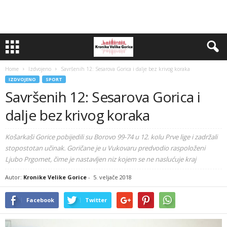
Home
Izdvojeno
Savršenih 12: Sesarova Gorica i dalje bez krivog koraka
IZDVOJENO
SPORT
Savršenih 12: Sesarova Gorica i
dalje bez krivog koraka
Košarkaši Gorice pobijedili su Borovo 99-74 u 12. kolu Prve lige i zadržali
stopostotan učinak. Goričane je u Vukovaru predvodio raspoloženi
Ljubo Prgomet, čime je nastavljen niz kojem se ne naslućuje kraj
Autor:
Kronike Velike Gorice
-
5. veljače 2018
Facebook
Twitter