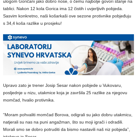
ulogom Goričani jako dobro nose, o čemu najbolje govori stanje na
tablici. Nakon 12 kola Gorica ima 12 čistih i uvjerljivih pobjeda.
Sasvim konkretno, naši košarkaši ove sezone protivnike pobjeđuju
s 34,4 koša razlike u prosjeku!
Upravo zato je trener Josip Sesar nakon pobjede u Vukovaru,
posljednje u nizu, utakmice koja je završila 25 razlike za njegovu
momčad, hvalio protivnika.
“Moram pohvaliti momčad Borova, odigrali su jako dobru utakmicu,
natjerali su nas na puni angažman, što su moji igrači i odradili.
Morali smo se dobro potruditi da bismo nastavili naš niz pobjeda”,
istaknuo je Sesar.