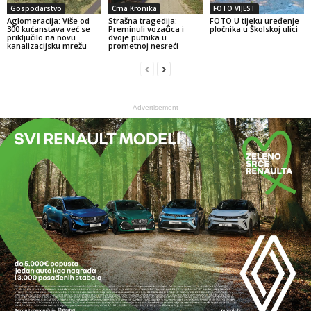
Gospodarstvo
Crna Kronika
FOTO VIJEST
Aglomeracija: Više od
Strašna tragedija:
FOTO U tijeku uređenje
300 kućanstava već se
Preminuli vozačica i
pločnika u Školskoj ulici
priključilo na novu
dvoje putnika u
kanalizacijsku mrežu
prometnoj nesreći
- Advertisement -