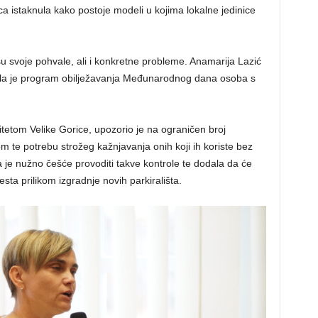
ca istaknula kako postoje modeli u kojima lokalne jedinice
 su svoje pohvale, ali i konkretne probleme. Anamarija Lazić
ila je program obilježavanja Međunarodnog dana osoba s
itetom Velike Gorice, upozorio je na ograničen broj
om te potrebu strožeg kažnjavanja onih koji ih koriste bez
da je nužno češće provoditi takve kontrole te dodala da će
sta prilikom izgradnje novih parkirališta.