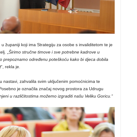
u županiji koji ima Strategiju za osobe s invaliditetom te je
lj. „
Širimo stručne timove i sve potrebne kadrove u
meno prepoznamo određenu poteškoću kako bi djeca dobila
t
“, rekla je.
 u nastavi, zahvalila svim uključenim pomoćnicima te
 Posebno je označila značaj novog prostora za Udrugu
jeni u različitostima možemo izgraditi našu Veliku Goricu.“