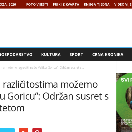
OZA, 2026
FOTO VIJESTI
FRIK IZ KVARTA
KNJIGA TJEDNA
VIDEO VIJE
GOSPODARSTVO
KULTURA
SPORT
CRNA KRONIKA
tima možemo izgraditi našu Veliku Goricu”: Održan susret s...
u različitostima možemo
ku Goricu”: Održan susret s
itetom