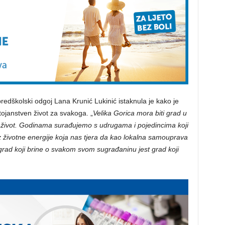
redškolski odgoj Lana Krunić Lukinić istaknula je kako je
tojanstven život za svakoga. „
Velika Gorica mora biti grad u
 život. Godinama surađujemo s udrugama i pojedincima koji
 životne energije koja nas tjera da kao lokalna samouprava
 grad koji brine o svakom svom sugrađaninu jest grad koji