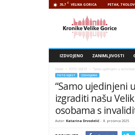
C
VELIKA GORICA
PETAK, 7 KOLOV
35.7
Kronike
Velike
Gorice
IZDVOJENO
ZANIMLJIVOSTI
Home
FOTO VIJEST
“Samo ujedinjeni u različitos
FOTO VIJEST
IZDVOJENO
“Samo ujedinjeni 
izgraditi našu Veli
osobama s invalid
Autor:
Katarina Drvodelić
-
8. prosinca 2025