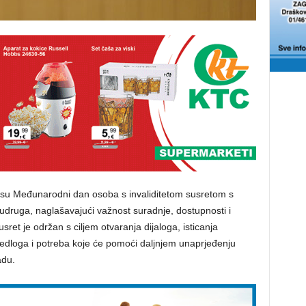
li su Međunarodni dan osoba s invaliditetom susretom s
udruga, naglašavajući važnost suradnje, dostupnosti i
ret je održan s ciljem otvaranja dijaloga, isticanja
ijedloga i potreba koje će pomoći daljnjem unaprjeđenju
adu.