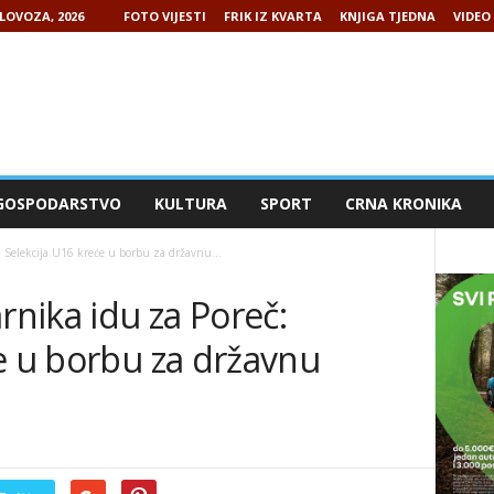
LOVOZA, 2026
FOTO VIJESTI
FRIK IZ KVARTA
KNJIGA TJEDNA
VIDEO 
GOSPODARSTVO
KULTURA
SPORT
CRNA KRONIKA
 Selekcija U16 kreće u borbu za državnu...
nika idu za Poreč:
e u borbu za državnu