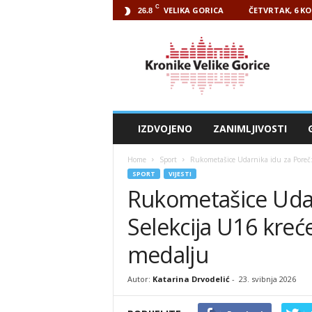
C
VELIKA GORICA
ČETVRTAK, 6 KO
26.8
Kronike
Velike
Gorice
IZDVOJENO
ZANIMLJIVOSTI
Home
Sport
Rukometašice Udarnika idu za Poreč:
SPORT
VIJESTI
Rukometašice Udar
Selekcija U16 kreć
medalju
Autor:
Katarina Drvodelić
-
23. svibnja 2026