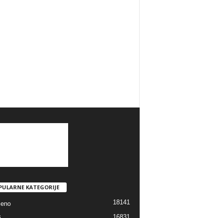
PULARNE KATEGORIJE
18141
jeno
16831