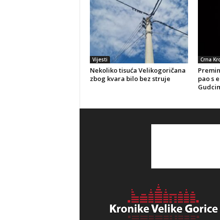
Vijesti
Crna Kr
Nekoliko tisuća Velikogoričana
Preminu
zbog kvara bilo bez struje
pao s e
Gudci