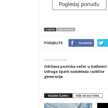
TAGOVI
ŽRK UDARNIK
PODIJELITE
Facebook
Prethodni članak
Održana poetska večer u Galženici:
Udruga Spark nadahnula različite
generacije
VEZANI ČLANCI
VIŠE OD AUTORA