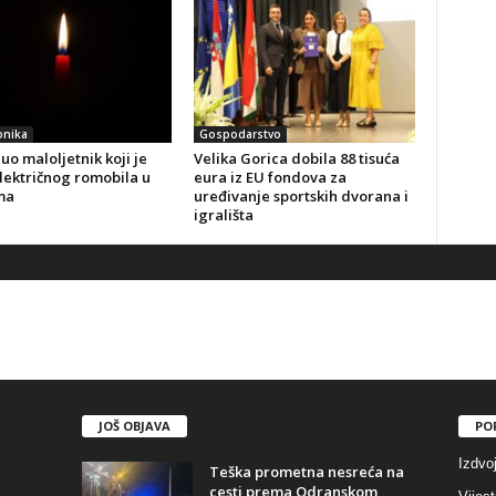
onika
Gospodarstvo
o maloljetnik koji je
Velika Gorica dobila 88 tisuća
lektričnog romobila u
eura iz EU fondova za
ma
uređivanje sportskih dvorana i
igrališta
JOŠ OBJAVA
PO
Izdvo
Teška prometna nesreća na
cesti prema Odranskom