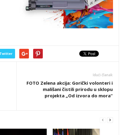
Twitter
Idući članak
FOTO Zelena akcija: Gorički volonteri i
mališani čistili prirodu u sklopu
projekta „Od izvora do mora“