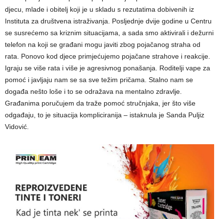
djecu, mlade i obitelj koji je u skladu s rezutatima dobivenih iz
Instituta za društvena istraživanja. Posljednje dvije godine u Centru
se susrećemo sa kriznim situacijama, a sada smo aktivirali i dežurni
telefon na koji se građani mogu javiti zbog pojačanog straha od
rata. Ponovo kod djece primjećujemo pojačane strahove i reakcije.
Igraju se više rata i više je agresivnog ponašanja. Roditelji vape za
pomoć i javljaju nam se sa sve težim pričama. Stalno nam se
događa nešto loše i to se odražava na mentalno zdravlje.
Građanima poručujem da traže pomoć stručnjaka, jer što više
odgađaju, to je situacija kompliciranija – istaknula je Sanda Puljiz
Vidović.