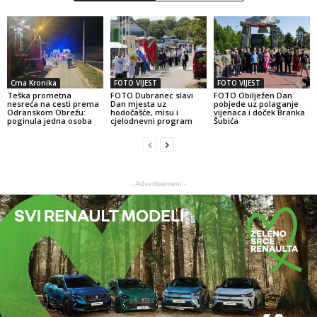
Crna Kronika
FOTO VIJEST
FOTO VIJEST
Teška prometna
FOTO Dubranec slavi
FOTO Obilježen Dan
nesreća na cesti prema
Dan mjesta uz
pobjede uz polaganje
Odranskom Obrežu:
hodočašće, misu i
vijenaca i doček Branka
poginula jedna osoba
cjelodnevni program
Šubića
- Advertisement -