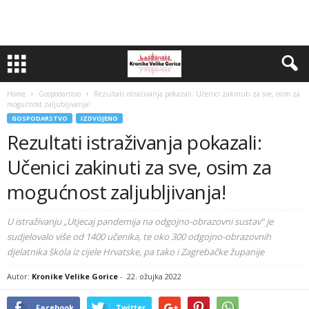
Home
Gospodarstvo
Rezultati istraživanja pokazali: Učenici zakinuti za sve, osim za
mogućnost zaljubljivanja!
GOSPODARSTVO
IZDVOJENO
Rezultati istraživanja pokazali:
Učenici zakinuti za sve, osim za
mogućnost zaljubljivanja!
U istraživanju „Utjecaj pandemija na odgojno-obrazovni sustav“ je
sudjelovalo više od 1400 učenika, te oko 300 odgojno-obrazovnih
djelatnika škola iz cijele Hrvatske, pa tako i Zagrebačke županije
Autor:
Kronike Velike Gorice
-
22. ožujka 2022
Facebook
Twitter