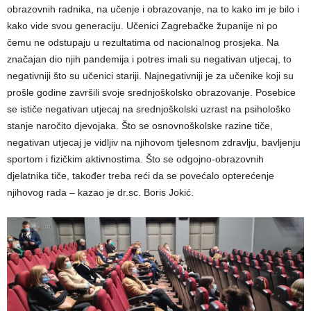
obrazovnih radnika, na učenje i obrazovanje, na to kako im je bilo i
kako vide svou generaciju. Učenici Zagrebačke županije ni po
čemu ne odstupaju u rezultatima od nacionalnog prosjeka. Na
značajan dio njih pandemija i potres imali su negativan utjecaj, to
negativniji što su učenici stariji. Najnegativniji je za učenike koji su
prošle godine završili svoje srednjoškolsko obrazovanje. Posebice
se ističe negativan utjecaj na srednjoškolski uzrast na psihološko
stanje naročito djevojaka. Što se osnovnoškolske razine tiče,
negativan utjecaj je vidljiv na njihovom tjelesnom zdravlju, bavljenju
sportom i fizičkim aktivnostima. Što se odgojno-obrazovnih
djelatnika tiče, također treba reći da se povećalo opterećenje
njihovog rada – kazao je dr.sc. Boris Jokić.