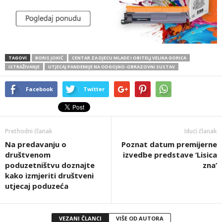
TAGOVI
BORIS JOKIĆ
CENTAR ZA DJECU MLADE I OBITELJ VELIKA GORICA
ISTRAŽIVANJE
UTJECAJ PANDEMIJE NA ODGOJNO-OBRAZOVNI SUSTAV
Facebook
Twitter
Prethodni članak
Idući članak
Na predavanju o
Poznat datum premijerne
društvenom
izvedbe predstave ‘Lisica
poduzetništvu doznajte
zna’
kako izmjeriti društveni
utjecaj poduzeća
VEZANI ČLANCI
VIŠE OD AUTORA