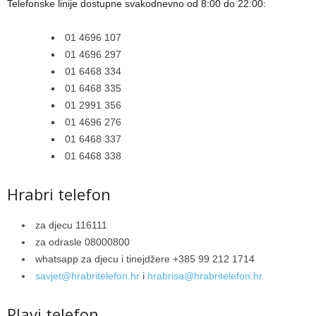
Telefonske linije dostupne svakodnevno od 8:00 do 22:00:
01 4696 107
01 4696 297
01 6468 334
01 6468 335
01 2991 356
01 4696 276
01 6468 337
01 6468 338
Hrabri telefon
za djecu 116111
za odrasle 08000800
whatsapp za djecu i tinejdžere +385 99 212 1714
savjet@hrabritelefon.hr
i
hrabrisa@hrabritelefon.hr
Plavi telefon