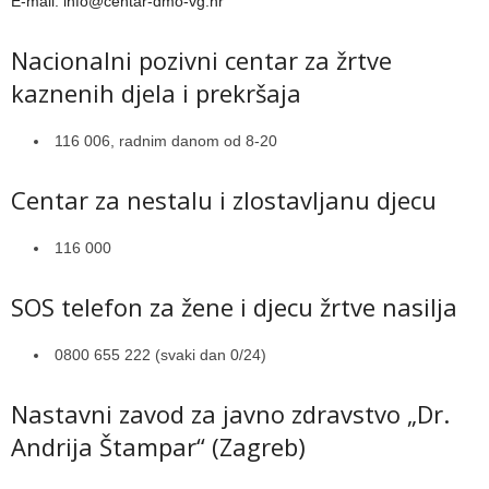
E-mail: info@centar-dmo-vg.hr
Nacionalni pozivni centar za žrtve
kaznenih djela i prekršaja
116 006, radnim danom od 8-20
Centar za nestalu i zlostavljanu djecu
116 000
SOS telefon za žene i djecu žrtve nasilja
0800 655 222 (svaki dan 0/24)
Nastavni zavod za javno zdravstvo „Dr.
Andrija Štampar“ (Zagreb)