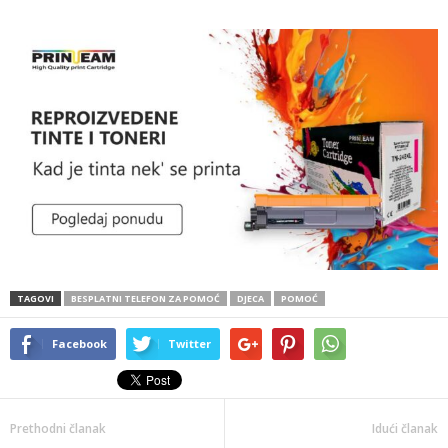
TAGOVI
BESPLATNI TELEFON ZA POMOĆ
DJECA
POMOĆ
Facebook
Twitter
Prethodni članak
Idući članak