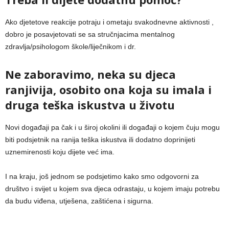
Ako djetetove reakcije potraju i ometaju svakodnevne aktivnosti ,
dobro je posavjetovati se sa stručnjacima mentalnog
zdravlja/psihologom škole/liječnikom i dr.
Ne zaboravimo, neka su djeca
ranjivija, osobito ona koja su imala i
druga teška iskustva u životu
Novi događaji pa čak i u široj okolini ili događaji o kojem čuju mogu
biti podsjetnik na ranija teška iskustva ili dodatno doprinijeti
uznemirenosti koju dijete već ima.
I na kraju, još jednom se podsjetimo kako smo odgovorni za
društvo i svijet u kojem sva djeca odrastaju, u kojem imaju potrebu
da budu viđena, utješena, zaštićena i sigurna.