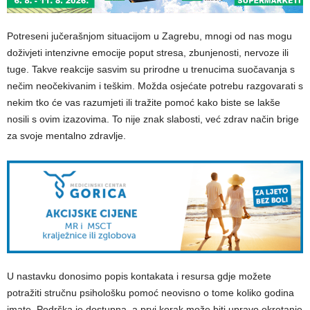
Potreseni jučerašnjom situacijom u Zagrebu, mnogi od nas mogu
doživjeti intenzivne emocije poput stresa, zbunjenosti, nervoze ili
tuge. Takve reakcije sasvim su prirodne u trenucima suočavanja s
nečim neočekivanim i teškim. Možda osjećate potrebu razgovarati s
nekim tko će vas razumjeti ili tražite pomoć kako biste se lakše
nosili s ovim izazovima. To nije znak slabosti, već zdrav način brige
za svoje mentalno zdravlje.
U nastavku donosimo popis kontakata i resursa gdje možete
potražiti stručnu psihološku pomoć neovisno o tome koliko godina
imate. Podrška je dostupna, a prvi korak može biti upravo okretanje