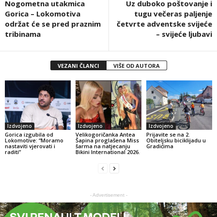
Nogometna utakmica
Uz duboko poštovanje i
Gorica – Lokomotiva
tugu večeras paljenje
održat će se pred praznim
četvrte adventske svijeće
tribinama
– svijeće ljubavi
VEZANI ČLANCI
VIŠE OD AUTORA
Izdvojeno
Izdvojeno
Izdvojeno
Gorica izgubila od
Velikogoričanka Antea
Prijavite se na 2.
Lokomotive: “Moramo
Šapina proglašena Miss
Obiteljsku biciklijadu u
nastaviti vjerovati i
šarma na natjecanju
Gradićima
raditi”
Bikini International 2026.
- Advertisement -