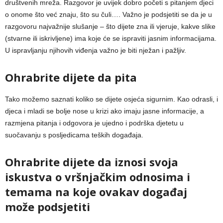
društvenih mreža. Razgovor je uvijek dobro početi s pitanjem djeci
o onome što već znaju, što su čuli…. Važno je podsjetiti se da je u
razgovoru najvažnije slušanje – što dijete zna ili vjeruje, kakve slike
(stvarne ili iskrivljene) ima koje će se ispraviti jasnim informacijama.
U ispravljanju njihovih viđenja važno je biti nježan i pažljiv.
Ohrabrite dijete da pita
Tako možemo saznati koliko se dijete osjeća sigurnim. Kao odrasli, i
djeca i mladi se bolje nose u krizi ako imaju jasne informacije, a
razmjena pitanja i odgovora je ujedno i podrška djetetu u
suočavanju s posljedicama teških događaja.
Ohrabrite dijete da iznosi svoja
iskustva o vršnjačkim odnosima i
temama na koje ovakav događaj
može podsjetiti