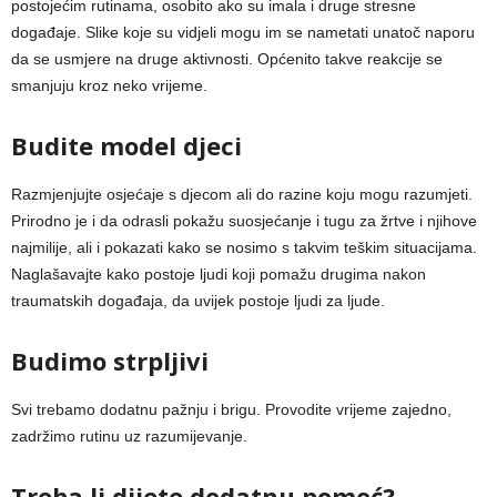
postojećim rutinama, osobito ako su imala i druge stresne
događaje. Slike koje su vidjeli mogu im se nametati unatoč naporu
da se usmjere na druge aktivnosti. Općenito takve reakcije se
smanjuju kroz neko vrijeme.
Budite model djeci
Razmjenjujte osjećaje s djecom ali do razine koju mogu razumjeti.
Prirodno je i da odrasli pokažu suosjećanje i tugu za žrtve i njihove
najmilije, ali i pokazati kako se nosimo s takvim teškim situacijama.
Naglašavajte kako postoje ljudi koji pomažu drugima nakon
traumatskih događaja, da uvijek postoje ljudi za ljude.
Budimo strpljivi
Svi trebamo dodatnu pažnju i brigu. Provodite vrijeme zajedno,
zadržimo rutinu uz razumijevanje.
Treba li dijete dodatnu pomoć?