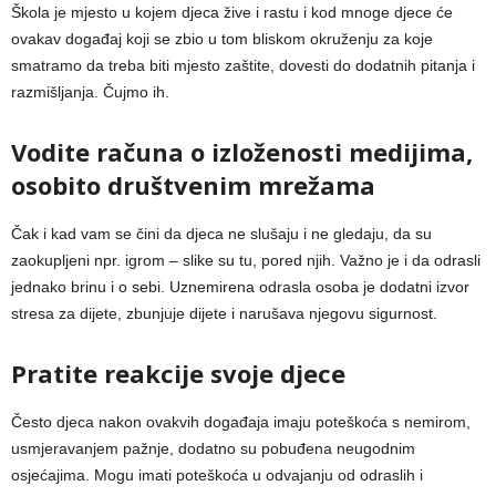
Škola je mjesto u kojem djeca žive i rastu i kod mnoge djece će
ovakav događaj koji se zbio u tom bliskom okruženju za koje
smatramo da treba biti mjesto zaštite, dovesti do dodatnih pitanja i
razmišljanja. Čujmo ih.
Vodite računa o izloženosti medijima,
osobito društvenim mrežama
Čak i kad vam se čini da djeca ne slušaju i ne gledaju, da su
zaokupljeni npr. igrom – slike su tu, pored njih. Važno je i da odrasli
jednako brinu i o sebi. Uznemirena odrasla osoba je dodatni izvor
stresa za dijete, zbunjuje dijete i narušava njegovu sigurnost.
Pratite reakcije svoje djece
Često djeca nakon ovakvih događaja imaju poteškoća s nemirom,
usmjeravanjem pažnje, dodatno su pobuđena neugodnim
osjećajima. Mogu imati poteškoća u odvajanju od odraslih i