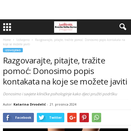
Home
Izdvojeno
Razgovarajte, pitajte, tražite pomoć: Donosimo popis kontakata na
koje se možete javiti
IZDVOJENO
Razgovarajte, pitajte, tražite
pomoć: Donosimo popis
kontakata na koje se možete javiti
Donosimo i savjete kliničke psihologinje kako djeci pružiti podršku
Autor:
Katarina Drvodelić
-
21. prosinca 2024
Facebook
Twitter