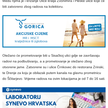
Među njima je i križanje Ulice kralja Zvonimira i Pleške ulice koje će
biti zatvoreno zbog radova na kolektoru.
Otežano će prometovanje biti u Sisačkoj ulici gdje se završavaju
radovi na podbušivanju, a a prometovanje je otežano zbog
otvorene jame. Zatvorene su i ulice Črnkovec do restorana Zrinski,
te Drenje za koju je obilazak putem kanala na glavnu prometnicu
do Ščitarjevo. Vrijeme radova na ovim lokacijama je od 7 do 16 sati.