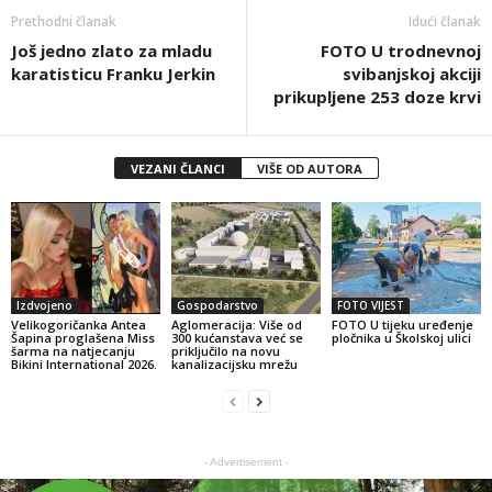
Prethodni članak
Idući članak
Još jedno zlato za mladu
FOTO U trodnevnoj
karatisticu Franku Jerkin
svibanjskoj akciji
prikupljene 253 doze krvi
VEZANI ČLANCI
VIŠE OD AUTORA
Izdvojeno
Gospodarstvo
FOTO VIJEST
Velikogoričanka Antea
Aglomeracija: Više od
FOTO U tijeku uređenje
Šapina proglašena Miss
300 kućanstava već se
pločnika u Školskoj ulici
šarma na natjecanju
priključilo na novu
Bikini International 2026.
kanalizacijsku mrežu
- Advertisement -