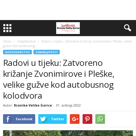
Home
Gospodarstvo
Radovi u tijeku: Zatvoreno križanje Zvonimirove i Pleške, velike
gužve kod autobusnog...
GOSPODARSTVO
ZANIMLJIVOSTI
Radovi u tijeku: Zatvoreno
križanje Zvonimirove i Pleške,
velike gužve kod autobusnog
kolodvora
Autor:
Kronike Velike Gorice
-
31. svibnja 2022
Facebook
Twitter