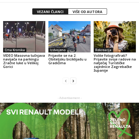
VEZANI ČLANCI
VIŠE OD AUTORA
Crna Kronika
Izdvojeno
Rekreacija
VIDEO Masovna tučnjava
Prijavite se na 2.
Volite fotografirati?
navijača na parkingu
Obiteljsku biciklijadu u
Prijavite svoje radove na
Zračne luke u Velikoj
Gradićima
natječaj Turističke
Gorici
zajednice Zagrebačke
županije
- Advertisement -