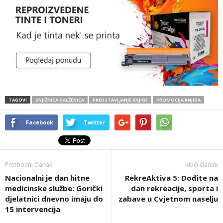
TAGOVI
KNJIŽNICA GALŽENICA
PREDSTAVLJANJE KNJIGE
PROMOCIJA KNJIGA
Facebook
Twitter
Prethodni članak
Idući članak
Nacionalni je dan hitne
RekreAktiva 5: Dođite na
medicinske službe: Gorički
dan rekreacije, sporta i
djelatnici dnevno imaju do
zabave u Cvjetnom naselju
15 intervencija