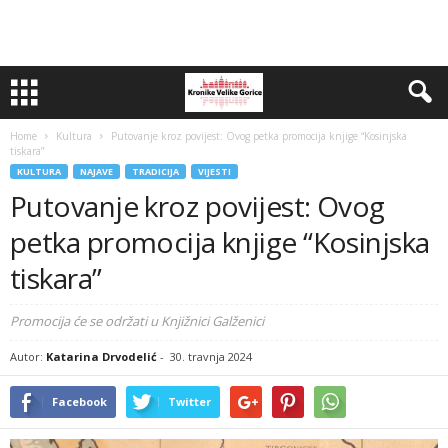
Home
Kultura
Putovanje kroz povijest: Ovog petka promocija knjige “Kosinjska
tiskara”
KULTURA
NAJAVE
TRADICIJA
VIJESTI
Putovanje kroz povijest: Ovog
petka promocija knjige “Kosinjska
tiskara”
Promocija će se održati u Knjižnici Galženici
Autor:
Katarina Drvodelić
-
30. travnja 2024
Facebook
Twitter