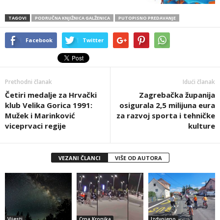
TAGOVI
PODRUČNA KNJIŽNICA GALŽENICA
PUTOPISNO PREDAVANJE
Facebook
Twitter
Prethodni članak
Idući članak
Četiri medalje za Hrvački
Zagrebačka županija
klub Velika Gorica 1991:
osigurala 2,5 milijuna eura
Mužek i Marinković
za razvoj sporta i tehničke
viceprvaci regije
kulture
VEZANI ČLANCI
VIŠE OD AUTORA
Vijesti
Crna Kronika
Izdvojeno