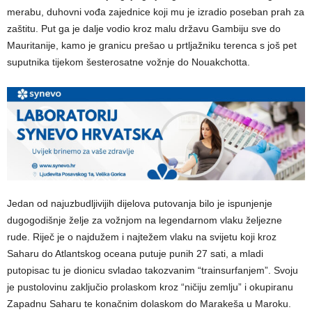
merabu, duhovni vođa zajednice koji mu je izradio poseban prah za
zaštitu. Put ga je dalje vodio kroz malu državu Gambiju sve do
Mauritanije, kamo je granicu prešao u prtljažniku terenca s još pet
suputnika tijekom šesterosatne vožnje do Nouakchotta.
Jedan od najuzbudljivijih dijelova putovanja bilo je ispunjenje
dugogodišnje želje za vožnjom na legendarnom vlaku željezne
rude. Riječ je o najdužem i najtežem vlaku na svijetu koji kroz
Saharu do Atlantskog oceana putuje punih 27 sati, a mladi
putopisac tu je dionicu svladao takozvanim “trainsurfanjem”. Svoju
je pustolovinu zaključio prolaskom kroz “ničiju zemlju” i okupiranu
Zapadnu Saharu te konačnim dolaskom do Marakeša u Maroku.