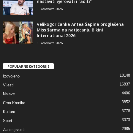
nastaviti vjerovati i raditi”
9. kolovoza 2026
Velikogoričanka Antea Šapina proglašena
Miss šarma na natjecanju Bikini
International 2026.
8. kolovoza 2026
POPULARNE KATEGORIJE
18148
Izdvojeno
16837
Vijesti
4496
Najave
3852
Crna Kronika
3778
Kultura
3073
Sport
2985
Zanimljivosti