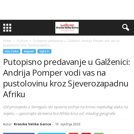
Home
Kultura
Putopisno predavanje u Galženici: Andrija Pomper vodi vas na
pustolovinu kroz Sjeverozapadnu...
KULTURA
NAJAVE
VIJESTI
Putopisno predavanje u Galženici:
Andrija Pomper vodi vas na
pustolovinu kroz Sjeverozapadnu
Afriku
Od prosvjeda u Senegalu do opasne vožnje na krovu najdužeg vlaka na
svijetu – upoznajte skrivena lica Afrike kroz oči mladog geografa
Autor:
Kronike Velike Gorice
-
19. siječnja 2026