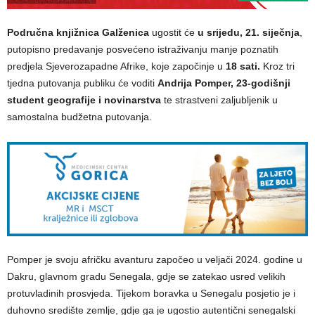
Područna knjižnica Galženica
ugostit će
u srijedu, 21. siječnja
,
putopisno predavanje posvećeno istraživanju manje poznatih
predjela Sjeverozapadne Afrike, koje započinje u
18 sati.
Kroz tri
tjedna putovanja publiku će voditi
Andrija Pomper, 23-godišnji
student geografije i novinarstva
te strastveni zaljubljenik u
samostalna budžetna putovanja.
Pomper je svoju afričku avanturu započeo u veljači 2024. godine u
Dakru, glavnom gradu Senegala, gdje se zatekao usred velikih
protuvladinih prosvjeda. Tijekom boravka u Senegalu posjetio je i
duhovno središte zemlje, gdje ga je ugostio autentični senegalski