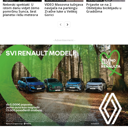
Nebeski spektakl: U
VIDEO Masovna tučnjava
Prijavite se na 2.
istom danu vidjet ćemo
navijača na parkingu
Obiteljsku biciklijadu u
pomrčinu Sunca, šest
Zračne luke u Velikoj
Gradićima
planeta i kišu meteora
Gorici
- Advertisement -