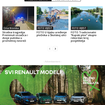
Crna Kronika
FOTO VIJEST
FOTO VIJEST
Strašna tragedija:
FOTO U tijeku uređenje
FOTO Tradicionalni
Preminuli vozačica i
pločnika u Školskoj ulici
“Kupski plov” okupio
dvoje putnika u
rekordan broj
prometnoj nesreći
posjetitelja
- Advertisement -