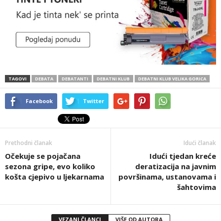
TAGOVI
DEBATA
DEBATANTI
DEBATNI KLUB
DEBATNI KLUB VELIKA GORICA
Facebook
Twitter
Prethodni članak
Idući članak
Očekuje se pojačana
Idući tjedan kreće
sezona gripe, evo koliko
deratizacija na javnim
košta cjepivo u ljekarnama
površinama, ustanovama i
šahtovima
VEZANI ČLANCI
VIŠE OD AUTORA