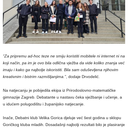
“Za pripremu ad-hoc teze ne smiju koristiti mobitele ni internet ni na
koji način, pa im je ovo bila odlična vježba da vide koliko znanja već
imaju i kako ga najbolje iskoristiti. Bila sam oduševljena njihovim
kreativnim i bistrim razmišljanjima.”
, dodaje Drvodelić.
Na natjecanju je pobijedila ekipa iz Prirodoslovno-matematičke
gimnazije Zagreb. Debatante u nastavu čeka vježbanje i učenje, a
u idućem polugodištu i županijsko natjecanje.
Inače, Debatni klub Velika Gorica djeluje već šest godina u sklopu
Goričkog kluba mladih. Dosadašnji najbolji rezultati bilo je plasiranje