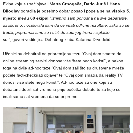
Ekipa koju su sačinjavali M
arta Crnogača, Dario Jurič i Hana
Biloglav
odradila je posebno dobar posao i popela se na
visoko 5.
mjesto među 60 ekipa!
“Iznimno sam ponosna na sve debatante,
ali iskreno, i očekivala sam da će imati odlične rezultate. Jako su se
trudili, pripremali smo se i učili do zadnjeg trena i isplatilo
se.”,
govori voditeljica Debatnog kluba Katarina Drvodelić.
Učenici su debatirali na pripremljenu tezu “Ovaj dom smatra da
online streaming servisi donose više štete nego koristi”, a nakon
toga na dvije ad-hoc teze “Ovaj dom žali što su društvene mreže
počele fact-checkirati objave” te “Ovaj dom smatra da reality TV
donosi više štete nego koristi”. Ad-hoc teze su one koje su
debatanti dobili sat vremena prije početka debate te za koje su
imali samo sat vremena da se pripreme.