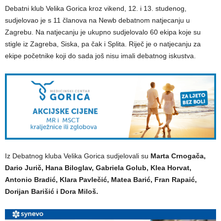
Debatni klub Velika Gorica kroz vikend, 12. i 13. studenog,
sudjelovao je s 11 članova na Newb debatnom natjecanju u
Zagrebu. Na natjecanju je ukupno sudjelovalo 60 ekipa koje su
stigle iz Zagreba, Siska, pa čak i Splita. Riječ je o natjecanju za
ekipe početnike koji do sada još nisu imali debatnog iskustva.
Iz Debatnog kluba Velika Gorica sudjelovali su
Marta Crnogača,
Dario Jurič, Hana Biloglav, Gabriela Golub, Klea Horvat,
Antonio Bradić, Klara Pavlečić, Matea Barić, Fran Rapaić,
Dorijan Barišić i Dora Miloš.