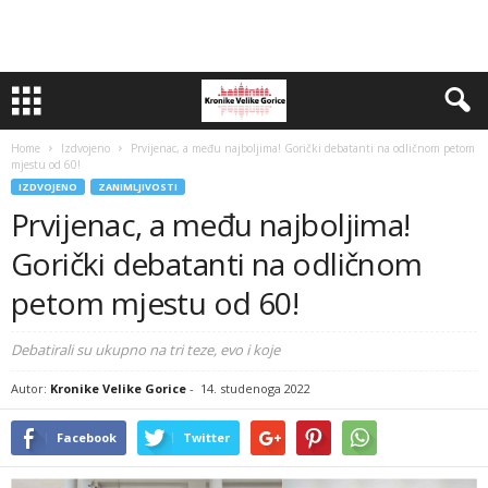
Home
Izdvojeno
Prvijenac, a među najboljima! Gorički debatanti na odličnom petom
mjestu od 60!
IZDVOJENO
ZANIMLJIVOSTI
Prvijenac, a među najboljima!
Gorički debatanti na odličnom
petom mjestu od 60!
Debatirali su ukupno na tri teze, evo i koje
Autor:
Kronike Velike Gorice
-
14. studenoga 2022
Facebook
Twitter