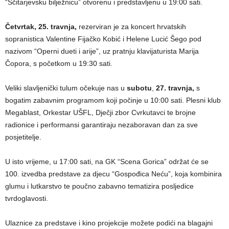
“Ščitarjevsku bilježnicu” otvorenu i predstavljenu u 19:00 sati.
Četvrtak, 25. travnja,
rezerviran je za koncert hrvatskih
sopranistica Valentine Fijačko Kobić i Helene Lucić Šego pod
nazivom “Operni dueti i arije”, uz pratnju klavijaturista Marija
Čopora, s početkom u 19:30 sati.
Veliki slavljenički tulum očekuje nas u
subotu
,
27. travnja,
s
bogatim zabavnim programom koji počinje u 10:00 sati. Plesni klub
Megablast, Orkestar UŠFL, Dječji zbor Cvrkutavci te brojne
radionice i performansi garantiraju nezaboravan dan za sve
posjetitelje.
U isto vrijeme, u 17:00 sati, na GK “Scena Gorica” održat će se
100. izvedba predstave za djecu “Gospođica Neću”, koja kombinira
glumu i lutkarstvo te poučno zabavno tematizira posljedice
tvrdoglavosti.
Ulaznice za predstave i kino projekcije možete podići na blagajni