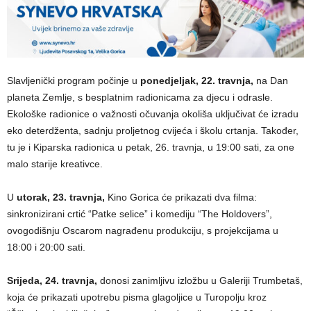
Slavljenički program počinje u
ponedjeljak, 22. travnja,
na Dan
planeta Zemlje, s besplatnim radionicama za djecu i odrasle.
Ekološke radionice o važnosti očuvanja okoliša uključivat će izradu
eko deterdženta, sadnju proljetnog cvijeća i školu crtanja. Također,
tu je i Kiparska radionica u petak, 26. travnja, u 19:00 sati, za one
malo starije kreativce.
U
utorak, 23. travnja,
Kino Gorica će prikazati dva filma:
sinkronizirani crtić “Patke selice” i komediju “The Holdovers”,
ovogodišnju Oscarom nagrađenu produkciju, s projekcijama u
18:00 i 20:00 sati.
Srijeda, 24. travnja,
donosi zanimljivu izložbu u Galeriji Trumbetaš,
koja će prikazati upotrebu pisma glagoljice u Turopolju kroz