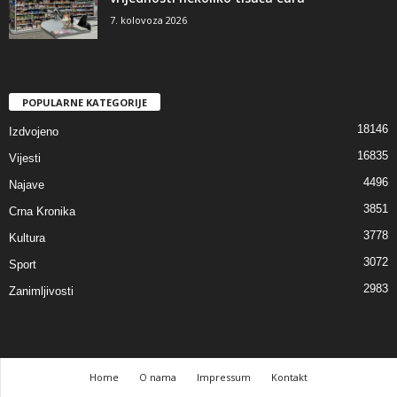
7. kolovoza 2026
POPULARNE KATEGORIJE
18146
Izdvojeno
16835
Vijesti
4496
Najave
3851
Crna Kronika
3778
Kultura
3072
Sport
2983
Zanimljivosti
Home
O nama
Impressum
Kontakt