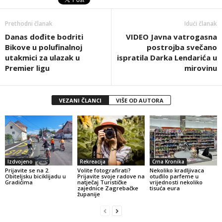
Prethodni članak
Idući članak
Danas dođite bodriti
VIDEO Javna vatrogasna
Bikove u polufinalnoj
postrojba svečano
utakmici za ulazak u
ispratila Darka Lendarića u
Premier ligu
mirovinu
VEZANI ČLANCI
VIŠE OD AUTORA
Izdvojeno
Rekreacija
Crna Kronika
Prijavite se na 2.
Volite fotografirati?
Nekoliko kradljivaca
Obiteljsku biciklijadu u
Prijavite svoje radove na
otuđilo parfeme u
Gradićima
natječaj Turističke
vrijednosti nekoliko
zajednice Zagrebačke
tisuća eura
županije