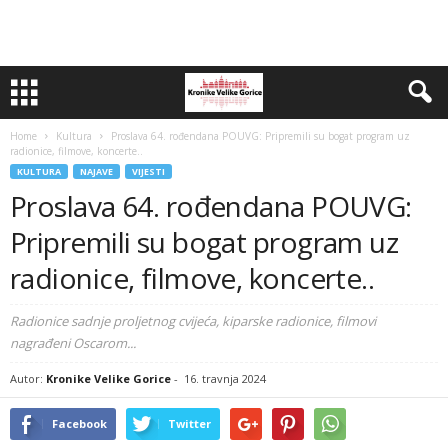
Home
Kultura
Proslava 64. rođendana POUVG: Pripremili su bogat program uz
radionice, filmove, koncerte..
KULTURA
NAJAVE
VIJESTI
Proslava 64. rođendana POUVG:
Pripremili su bogat program uz
radionice, filmove, koncerte..
Radionice sadnje proljetnog cvijeća, kiparske radionice, filmovi
nagrađeni Oscarom...
Autor:
Kronike Velike Gorice
-
16. travnja 2024
Facebook
Twitter