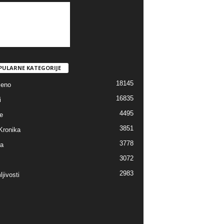
PULARNE KATEGORIJE
18145
jeno
16835
i
4495
e
3851
Kronika
3778
ra
3072
2983
jivosti