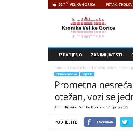
C
VELIKA GORICA
PETAK, 7 KOLOV
35.7
Kronike
Velike
Gorice
IZDVOJENO
ZANIMLJIVOSTI
Home
Crna Kronika
Prometna nesreća u centru gr
CRNA KRONIKA
VIJESTI
Prometna nesreća 
otežan, vozi se j
Autor:
Kronike Velike Gorice
-
17. lipnja 2025
PODIJELITE
Facebook