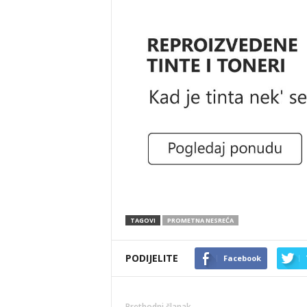
TAGOVI
PROMETNA NESREĆA
PODIJELITE
Facebook
Prethodni članak