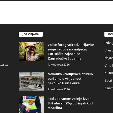
JOŠ OBJAVA
PO
Izdvo
Volite fotografirati? Prijavite
svoje radove na natječaj
Vijest
Turističke zajednice
Zagrebačke županije
Najav
7. kolovoza 2026
Velike
Crna 
Kultu
Nekoliko kradljivaca otuđilo
parfeme u vrijednosti
Sport
nekoliko tisuća eura
Zaniml
7. kolovoza 2026
Pod zabranom vožnje izvan
BiH uhićen 29-godišnjak kod
Mraclina