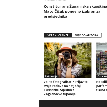
Konstituirana Županijska skupština
Mato Čičak ponovno izabran za
predsjednika
VEZANI ČLANCI
VIŠE OD AUTORA
Rekreacija
Crna Kr
Volite fotografirati? Prijavite
Nekolik
svoje radove na natječaj
parfeme
Turističke zajednice
tisuća 
Zagrebačke županije