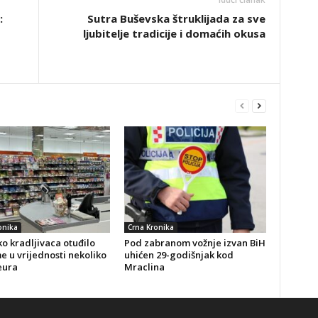
:
Sutra Buševska štruklijada za sve
ljubitelje tradicije i domaćih okusa
onika
Crna Kronika
o kradljivaca otuđilo
Pod zabranom vožnje izvan BiH
 u vrijednosti nekoliko
uhićen 29-godišnjak kod
eura
Mraclina