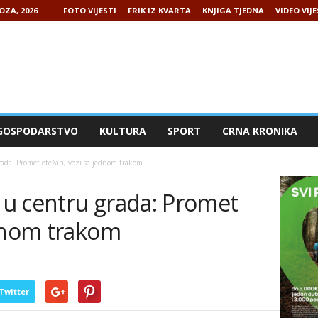
OZA, 2026
FOTO VIJESTI
FRIK IZ KVARTA
KNJIGA TJEDNA
VIDEO VIJE
GOSPODARSTVO
KULTURA
SPORT
CRNA KRONIKA
ada: Promet otežan, vozi se jednom trakom
u centru grada: Promet
ednom trakom
Twitter