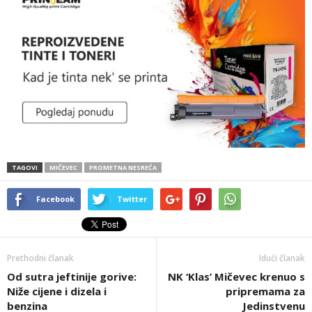
TAGOVI
MIČEVEC
PROMETNA NESREĆA
Facebook
Twitter
Prethodni članak
Idući članak
Od sutra jeftinije gorive:
NK ‘Klas’ Mičevec krenuo s
Niže cijene i dizela i
pripremama za
benzina
Jedinstvenu