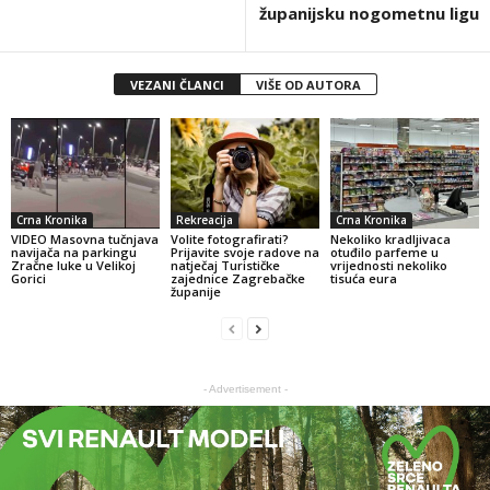
županijsku nogometnu ligu
VEZANI ČLANCI
VIŠE OD AUTORA
Crna Kronika
Rekreacija
Crna Kronika
VIDEO Masovna tučnjava
Volite fotografirati?
Nekoliko kradljivaca
navijača na parkingu
Prijavite svoje radove na
otuđilo parfeme u
Zračne luke u Velikoj
natječaj Turističke
vrijednosti nekoliko
Gorici
zajednice Zagrebačke
tisuća eura
županije
- Advertisement -