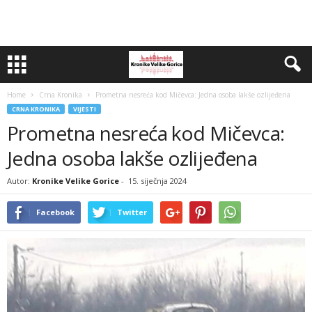
Home
Crna Kronika
Prometna nesreća kod Mičevca: Jedna osoba lakše ozlijeđena
CRNA KRONIKA
VIJESTI
Prometna nesreća kod Mičevca:
Jedna osoba lakše ozlijeđena
Autor:
Kronike Velike Gorice
-
15. siječnja 2024
Facebook
Twitter