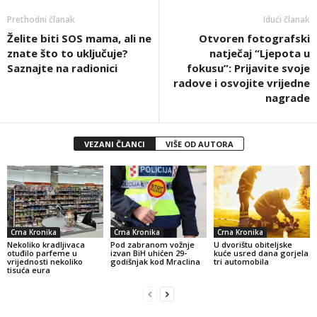
Prethodni članak
Idući članak
Želite biti SOS mama, ali ne
Otvoren fotografski
znate što to uključuje?
natječaj “Ljepota u
Saznajte na radionici
fokusu”: Prijavite svoje
radove i osvojite vrijedne
nagrade
VEZANI ČLANCI
VIŠE OD AUTORA
Crna Kronika
Crna Kronika
Crna Kronika
Nekoliko kradljivaca
Pod zabranom vožnje
U dvorištu obiteljske
otuđilo parfeme u
izvan BiH uhićen 29-
kuće usred dana gorjela
vrijednosti nekoliko
godišnjak kod Mraclina
tri automobila
tisuća eura