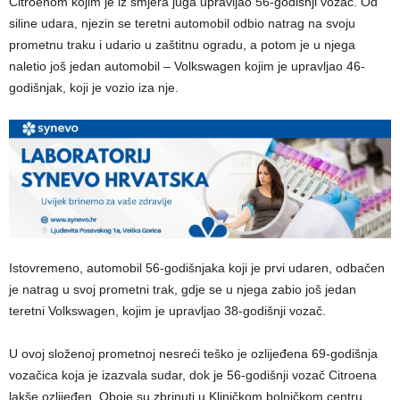
Citroenom kojim je iz smjera juga upravljao 56-godišnji vozač. Od
siline udara, njezin se teretni automobil odbio natrag na svoju
prometnu traku i udario u zaštitnu ogradu, a potom je u njega
naletio još jedan automobil – Volkswagen kojim je upravljao 46-
godišnjak, koji je vozio iza nje.
Istovremeno, automobil 56-godišnjaka koji je prvi udaren, odbačen
je natrag u svoj prometni trak, gdje se u njega zabio još jedan
teretni Volkswagen, kojim je upravljao 38-godišnji vozač.
U ovoj složenoj prometnoj nesreći teško je ozlijeđena 69-godišnja
vozačica koja je izazvala sudar, dok je 56-godišnji vozač Citroena
lakše ozlijeđen. Oboje su zbrinuti u Kliničkom bolničkom centru