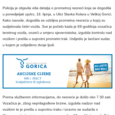
Policija je objavila više detalja o prometnoj nesreći koja se dogodila
u ponedjeljak ujutro, 16. lipnja, u Ulici Slavka Kolara u Velikoj Gorici.
Kako navode, dogodila se ozbiljna prometna nesreća u kojoj su
sudjelovala četiri vozila. Sve je počelo kada je 69-godišnja vozačica
teretnog vozila, vozeći u smjeru sjeveroistoka, izgubila kontrolu nad
vozilom i prešla u suprotni prometni trak. Uslijedio je lančani sudar,
u kojem je ozlijeđeno dvoje ljudi.
Prema službenim informacijama, do nesreće je došlo oko 7.30 sati.
Vozačica je, zbog neprilagođene brzine, izgubila nadzor nad
vozilom te je prešla u suprotnu traku i izravno se sudarila s