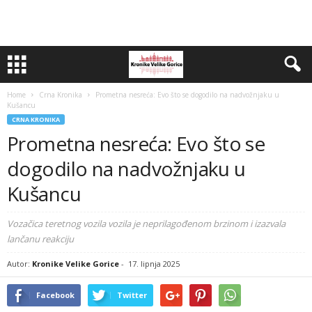
Home
Crna Kronika
Prometna nesreća: Evo što se dogodilo na nadvožnjaku u
Kušancu
CRNA KRONIKA
Prometna nesreća: Evo što se
dogodilo na nadvožnjaku u
Kušancu
Vozačica teretnog vozila vozila je neprilagođenom brzinom i izazvala
lančanu reakciju
Autor:
Kronike Velike Gorice
-
17. lipnja 2025
Facebook
Twitter