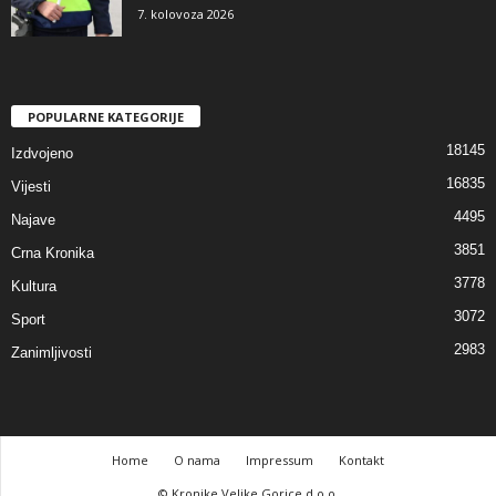
7. kolovoza 2026
POPULARNE KATEGORIJE
18145
Izdvojeno
16835
Vijesti
4495
Najave
3851
Crna Kronika
3778
Kultura
3072
Sport
2983
Zanimljivosti
Home
O nama
Impressum
Kontakt
© Kronike Velike Gorice d.o.o.