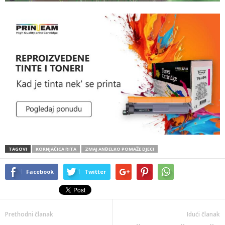
TAGOVI
KORNJAČICA RITA
ZMAJ ANĐELKO POMAŽE DJECI
Facebook
Twitter
Prethodni članak
Idući članak