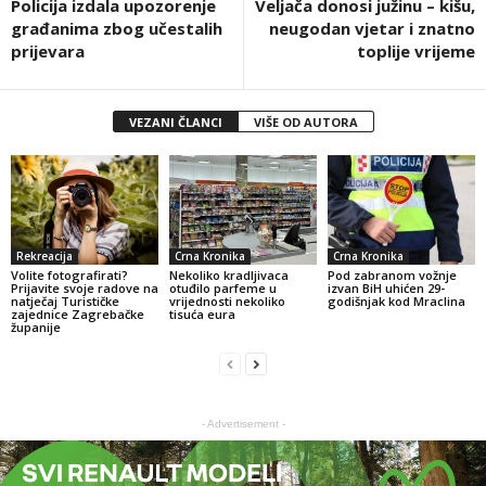
Policija izdala upozorenje
Veljača donosi južinu – kišu,
građanima zbog učestalih
neugodan vjetar i znatno
prijevara
toplije vrijeme
VEZANI ČLANCI
VIŠE OD AUTORA
Rekreacija
Crna Kronika
Crna Kronika
Volite fotografirati?
Nekoliko kradljivaca
Pod zabranom vožnje
Prijavite svoje radove na
otuđilo parfeme u
izvan BiH uhićen 29-
natječaj Turističke
vrijednosti nekoliko
godišnjak kod Mraclina
zajednice Zagrebačke
tisuća eura
županije
- Advertisement -