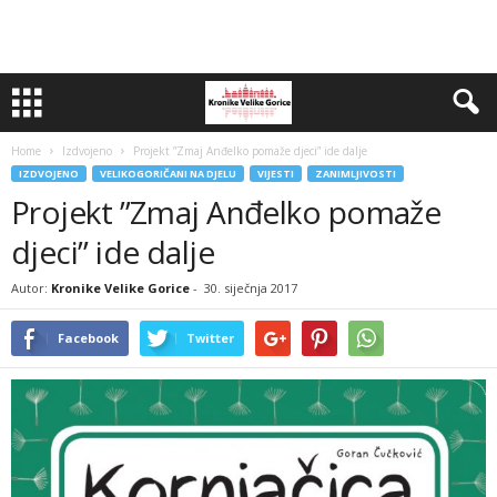
Home
Izdvojeno
Projekt ”Zmaj Anđelko pomaže djeci” ide dalje
IZDVOJENO
VELIKOGORIČANI NA DJELU
VIJESTI
ZANIMLJIVOSTI
Projekt ”Zmaj Anđelko pomaže
djeci” ide dalje
Autor:
Kronike Velike Gorice
-
30. siječnja 2017
Facebook
Twitter