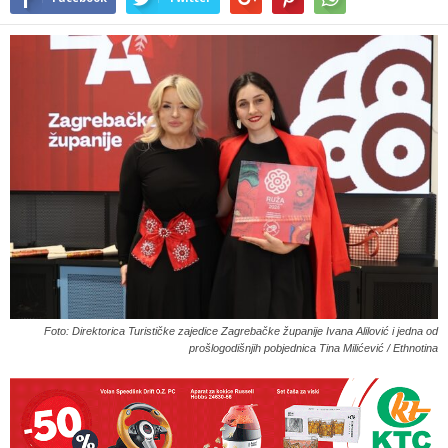
Foto: Direktorica Turističke zajedice Zagrebačke županije Ivana Alilović i jedna od
prošlogodišnjih pobjednica Tina Milićević / Ethnotina