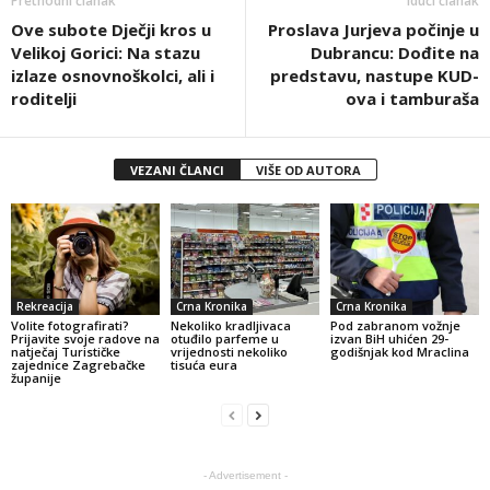
Prethodni članak
Idući članak
Ove subote Dječji kros u
Proslava Jurjeva počinje u
Velikoj Gorici: Na stazu
Dubrancu: Dođite na
izlaze osnovnoškolci, ali i
predstavu, nastupe KUD-
roditelji
ova i tamburaša
VEZANI ČLANCI
VIŠE OD AUTORA
Rekreacija
Crna Kronika
Crna Kronika
Volite fotografirati?
Nekoliko kradljivaca
Pod zabranom vožnje
Prijavite svoje radove na
otuđilo parfeme u
izvan BiH uhićen 29-
natječaj Turističke
vrijednosti nekoliko
godišnjak kod Mraclina
zajednice Zagrebačke
tisuća eura
županije
- Advertisement -