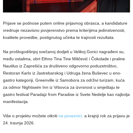
Prijave se podnose putem online prijavnog obrasca, a kandidature
vrednuje nezavisno povjerenstvo prema kriterijima jedinstvenosti,
kvalitete provedbe, postignutog učinka te trajnosti rezultata.
Na prošlogodišnjoj svečanoj dodjeli u Velikoj Gorici nagrađeni su,
među ostalima, obrt Ethno Tina Tine Miličević i Čokolade i praline
Nautilus iz Zaprešića za društveno odgovorno poduzetništvo,
Restoran Karlo iz Jastrebarskog i Udruga žena Buševec u eno-
gastro kategoriji, Greenville iz Samobora za održivi turizam, kuća
za odmor Nightswim Inn iz Vrbovca za izvrsnost u smještaju te
gastro festival Paradajz from Paradise iz Svete Nedelje kao najbolja
manifestacija.
Više o projektu možete otkriti
na poveznici,
a krajnji rok za prijavu je
24. travnja 2026.