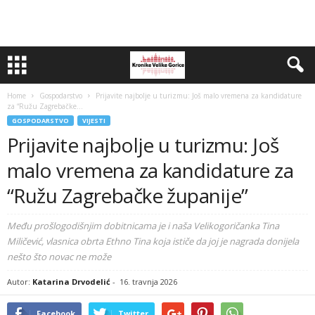
Home
Gospodarstvo
Prijavite najbolje u turizmu: Još malo vremena za kandidature
za “Ružu Zagrebačke...
GOSPODARSTVO
VIJESTI
Prijavite najbolje u turizmu: Još
malo vremena za kandidature za
“Ružu Zagrebačke županije”
Među prošlogodišnjim dobitnicama je i naša Velikogoričanka Tina
Miličević, vlasnica obrta Ethno Tina koja ističe da joj je nagrada donijela
nešto što novac ne može
Autor:
Katarina Drvodelić
-
16. travnja 2026
Facebook
Twitter