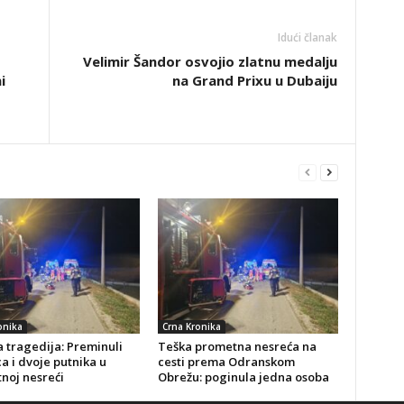
Idući članak
Velimir Šandor osvojio zlatnu medalju
i
na Grand Prixu u Dubaiju
onika
Crna Kronika
 tragedija: Preminuli
Teška prometna nesreća na
a i dvoje putnika u
cesti prema Odranskom
noj nesreći
Obrežu: poginula jedna osoba