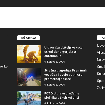
JOŠ OBJAVA
PO
Izdvo
U dvorištu obiteljske kuće
usred dana gorjela tri
Vijest
automobila
Najav
6. kolovoza 2026
Velike
Crna 
Strašna tragedija: Preminuli
Kultu
vozačica i dvoje putnika u
prometnoj nesreći
Sport
6. kolovoza 2026
Zaniml
FOTO U tijeku uređenje
pločnika u Školskoj ulici
6. kolovoza 2026