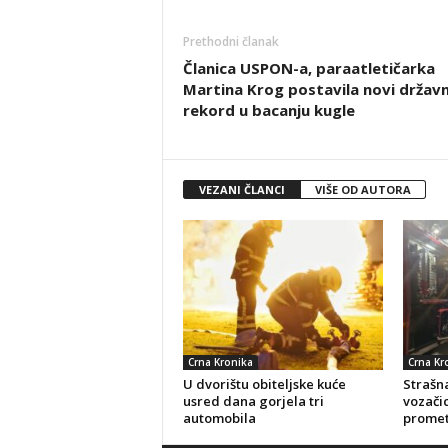
Prethodni članak
Članica USPON-a, paraatletičarka
Martina Krog postavila novi državn
rekord u bacanju kugle
VEZANI ČLANCI
VIŠE OD AUTORA
Crna Kronika
Crna Kr
U dvorištu obiteljske kuće
Strašna
usred dana gorjela tri
vozačic
automobila
promet