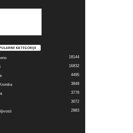
PULARNE KATEGORIJE
18144
jeno
16832
i
4495
e
3849
Kronika
3778
ra
3072
2983
jivosti