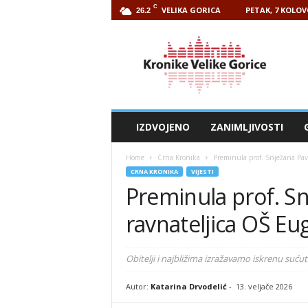
C
VELIKA GORICA
PETAK, 7 KOLOV
26.2
Kronike
Velike
Gorice
IZDVOJENO
ZANIMLJIVOSTI
Home
Crna Kronika
Preminula prof. Snježana Pav
CRNA KRONIKA
VIJESTI
Preminula prof. Sn
ravnateljica OŠ E
Obitelji i najbližima izražavamo iskrenu sućut
Autor:
Katarina Drvodelić
-
13. veljače 2026