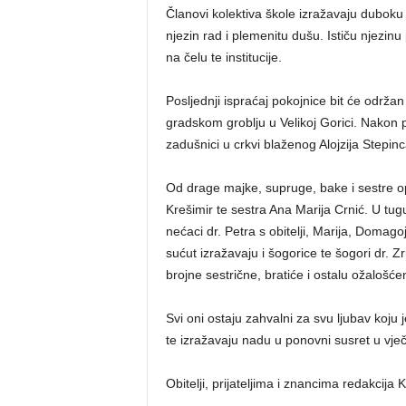
Članovi kolektiva škole izražavaju duboku su
njezin rad i plemenitu dušu. Ističu njezinu
na čelu te institucije.
Posljednji ispraćaj pokojnice bit će održan
gradskom groblju u Velikoj Gorici. Nakon pok
zadušnici u crkvi blaženog Alojzija Stepin
Od drage majke, supruge, bake i sestre op
Krešimir te sestra Ana Marija Crnić. U tugu
nećaci dr. Petra s obitelji, Marija, Domagoj
sućut izražavaju i šogorice te šogori dr. Z
brojne sestrične, bratiće i ostalu ožalošćen
Svi oni ostaju zahvalni za svu ljubav koju
te izražavaju nadu u ponovni susret u vje
Obitelji, prijateljima i znancima redakcija