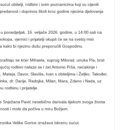
ćut obitelji, rodbini i svim poznanicima koji su cijenili
 predanost i doprinos školi kroz godine njezina djelovanja
 u ponedjeljak, 16. veljače 2026. godine, u 14:00 sati na
opa, vjernici i prijatelji okupit će se na svetoj misi
ca kako bi njezinu dušu preporučili Gospodinu.
raštaju se kćer Mihaela, suprug Milorad, unuka Pia, brat
jućoj rodbini nalaze se i zet Antonio Prša, nećakinje i
, Mateja, Davor, Slaviša, Ivan s obiteljima i Željko. Također,
rinka, dr. Darije, Radojka, Milan, Mara, Zdeno i Nada, uz
u rodbinu i prijatelje.
 je Snježana Pavić nesebično darivala tijekom svoga života
čnosti i mole da počiva u miru Božjem.
 Kronika Velike Gorice izražava iskrenu sućut.