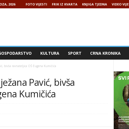
OZA, 2026
FOTO VIJESTI
FRIK IZ KVARTA
KNJIGA TJEDNA
VIDEO VIJE
GOSPODARSTVO
KULTURA
SPORT
CRNA KRONIKA
ić, bivša ravnateljica OŠ Eugena Kumičića
ježana Pavić, bivša
ugena Kumičića