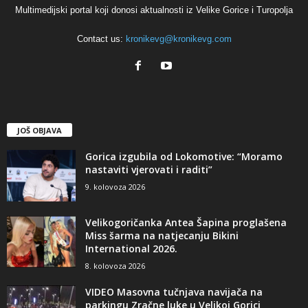
Multimedijski portal koji donosi aktualnosti iz Velike Gorice i Turopolja
Contact us:
kronikevg@kronikevg.com
JOŠ OBJAVA
Gorica izgubila od Lokomotive: “Moramo
nastaviti vjerovati i raditi”
9. kolovoza 2026
Velikogoričanka Antea Šapina proglašena
Miss šarma na natjecanju Bikini
International 2026.
8. kolovoza 2026
VIDEO Masovna tučnjava navijača na
parkingu Zračne luke u Velikoj Gorici