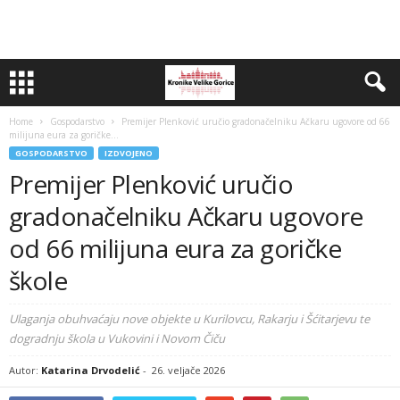
Home
Gospodarstvo
Premijer Plenković uručio gradonačelniku Ačkaru ugovore od 66
milijuna eura za goričke...
GOSPODARSTVO
IZDVOJENO
Premijer Plenković uručio
gradonačelniku Ačkaru ugovore
od 66 milijuna eura za goričke
škole
Ulaganja obuhvaćaju nove objekte u Kurilovcu, Rakarju i Šćitarjevu te
dogradnju škola u Vukovini i Novom Čiču
Autor:
Katarina Drvodelić
-
26. veljače 2026