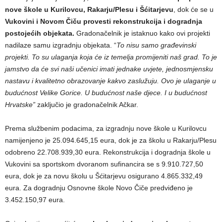
nove škole u Kurilovcu, Rakarju/Plesu i Šćitarjevu
, dok će se u
Vukovini i Novom Čiču provesti rekonstrukcija i dogradnja
postojećih objekata.
Gradonačelnik je istaknuo kako ovi projekti
nadilaze samu izgradnju objekata. “
To nisu samo građevinski
projekti. To su ulaganja koja će iz temelja promijeniti naš grad. To je
jamstvo da će svi naši učenici imati jednake uvjete, jednosmjensku
nastavu i kvalitetno obrazovanje kakvo zaslužuju. Ovo je ulaganje u
budućnost Velike Gorice. U budućnost naše djece. I u budućnost
Hrvatske”
zaključio je gradonačelnik Ačkar.
Prema službenim podacima, za izgradnju nove škole u Kurilovcu
namijenjeno je 25.094.645,15 eura, dok je za školu u Rakarju/Plesu
odobreno 22.708.939,30 eura. Rekonstrukcija i dogradnja škole u
Vukovini sa sportskom dvoranom sufinancira se s 9.910.727,50
eura, dok je za novu školu u Šćitarjevu osigurano 4.865.332,49
eura. Za dogradnju Osnovne škole Novo Čiče predviđeno je
3.452.150,97 eura.