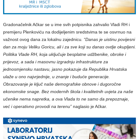
Gradonačelnik Ačkar se u ime svih potpisnika zahvalio Vladi RH i
premijeru Plenkoviću na dodijeljenim sredstvima te se osvrnuo na
važnost ovog dana za lokalnu zajednicu
. “Danas je uistinu povijesni
dan za moju Veliku Goricu, ali i za sve koji su danas ovdje okupljeni.
Politika Vlade RH, koja uključuje besplatne udžbenike, obroke i
prijevoz, a sada i masovnu izgradnju infrastrukture za
jednosmjensku nastavu, jasno pokazuje da Republika Hrvatska
ulaže u ono najvrjednije, u znanje i buduće generacije.
Obrazovanje je ključ naše demografske obnove i dugoročne
ekonomske snage. Bez modernih škola i kvalitetnih uvjeta za naše
učenike nema napretka, a ova Vlada to ne samo da prepoznaje,
već i operativno provodi na terenu”
naglasio je Ačkar.