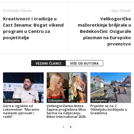
Prethodni članak
Idući članak
Kreativnost i tradicija u
Velikogoričke
čast ženama: Bogat vikend
mažoretkinje briljirale u
program u Centru za
Bedekovčini: Osigurale
posjetitelje
plasman na Europsko
prvenstvo
VEZANI ČLANCI
VIŠE OD AUTORA
Izdvojeno
Izdvojeno
Izdvojeno
Gorica izgubila od
Velikogoričanka Antea
Prijavite se na 2.
Lokomotive: “Moramo
Šapina proglašena Miss
Obiteljsku biciklijadu u
nastaviti vjerovati i
šarma na natjecanju
Gradićima
raditi”
Bikini International 2026.