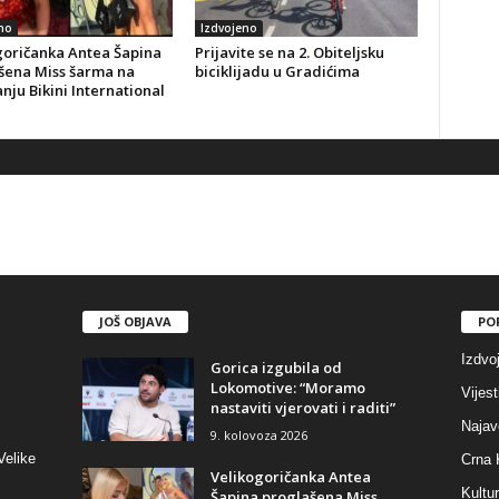
no
Izdvojeno
goričanka Antea Šapina
Prijavite se na 2. Obiteljsku
šena Miss šarma na
biciklijadu u Gradićima
nju Bikini International
JOŠ OBJAVA
PO
Izdvo
Gorica izgubila od
Lokomotive: “Moramo
Vijest
nastaviti vjerovati i raditi”
Najav
9. kolovoza 2026
Velike
Crna 
Velikogoričanka Antea
Kultu
Šapina proglašena Miss