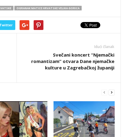
RVATSKE
OGRANAK MATICE HRVATSKE VELIKA GORICA
Twitter
Idući članak
Svečani koncert “Njemački
romantizam” otvara Dane njemačke
kulture u Zagrebačkoj županiji