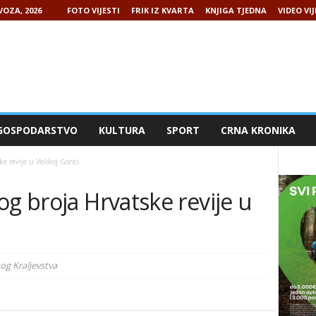
VOZA, 2026
FOTO VIJESTI
FRIK IZ KVARTA
KNJIGA TJEDNA
VIDEO VIJ
GOSPODARSTVO
KULTURA
SPORT
CRNA KRONIKA
e revije u Velikoj Gorici
og broja Hrvatske revije u
og Kraljevstva