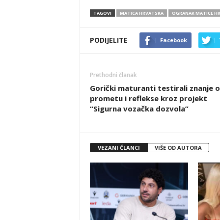
TAGOVI
MATICA HRVATSKA
OGRANAK MATICE H
PODIJELITE
Facebook
Prethodni članak
Gorički maturanti testirali znanje o
prometu i reflekse kroz projekt
“Sigurna vozačka dozvola”
VEZANI ČLANCI
VIŠE OD AUTORA