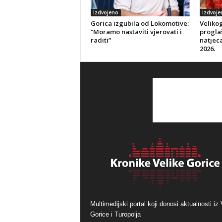
Izdvojeno
Izdvoje
Gorica izgubila od Lokomotive:
Veliko
“Moramo nastaviti vjerovati i
progla
raditi”
natjeca
2026.
Multimedijski portal koji donosi aktualnosti iz 
Gorice i Turopolja