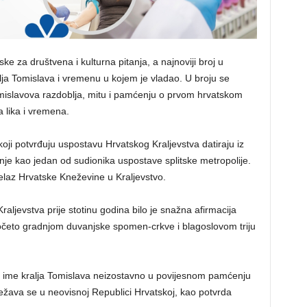
ke za društvena i kulturna pitanja, a najnoviji broj u
ralja Tomislava i vremenu u kojem je vladao. U broju se
mislavova razdoblja, mitu i pamćenju o prvom hrvatskom
a lika i vremena.
oji potvrđuju uspostavu Hrvatskog Kraljevstva datiraju iz
nje kao jedan od sudionika uspostave splitske metropolije.
laz Hrvatske Kneževine u Kraljevstvo.
aljevstva prije stotinu godina bilo je snažna afirmacija
početo gradnjom duvanjske spomen-crkve i blagoslovom triju
e ime kralja Tomislava neizostavno u povijesnom pamćenju
ježava se u neovisnoj Republici Hrvatskoj, kao potvrda