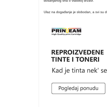
dosanjanog sna o vlastitoj državi.
Ulaz na događanje je slobodan, a svi su d