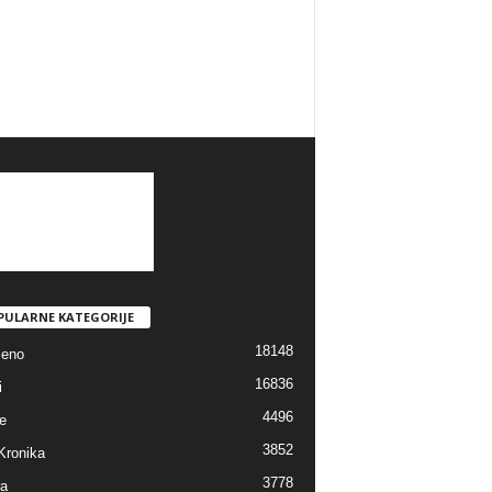
PULARNE KATEGORIJE
18148
jeno
16836
i
4496
e
3852
Kronika
3778
ra