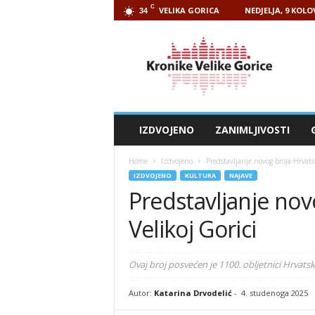
C
VELIKA GORICA
NEDJELJA, 9 KOLO
34
Kronike
Velike
Gorice
IZDVOJENO
ZANIMLJIVOSTI
Home
Izdvojeno
Predstavljanje novog broja Hrvatsk
IZDVOJENO
KULTURA
NAJAVE
Predstavljanje nov
Velikoj Gorici
Ovaj broj posvećen je 1100. obljetnici Hrvatsk
Autor:
Katarina Drvodelić
-
4. studenoga 2025