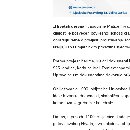
„Hrvatska revija“
časopis je Matice hrvats
cijelosti je posvećen povijesnoj ličnosti k
obrađuju teme o povijesti proučavanja To
kralju, kao i umjetničkim prikazima njegov
Prema povjesničarima, ključni dokumenti k
925. godine, kada se kralj Tomislav spomi
Upravo se tim dokumentima dokazuje prije
Obilježavanje 1000. obljetnice Hrvatskog Kr
ideje hrvatske državnosti, simbolično za
kamenova zagrebačke katedrale.
Danas, u povodu 1100. obljetnice, kada j
gotovo svakog Hrvata, ova obljetnica obil