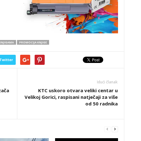
 KNJIGAMA
PROMOCIJA KNJIGE
Twitter
Idući članak
zača
KTC uskoro otvara veliki centar u
Velikoj Gorici, raspisani natječaji za više
od 50 radnika