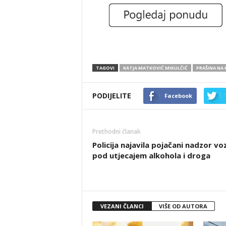
TAGOVI
KATJA MATKOVIĆ MIKULČIĆ
PRAŠINA NA
PODIJELITE
Facebook
Prethodni članak
Policija najavila pojačani nadzor vo
pod utjecajem alkohola i droga
VEZANI ČLANCI
VIŠE OD AUTORA