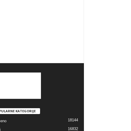
PULARNE KATEGORIJE
18144
jeno
16832
i