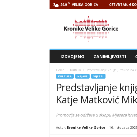
C
VELIKA GORICA
ČETVRTAK, 6 KO
29.9
Kronike
Velike
Gorice
IZDVOJENO
ZANIMLJIVOSTI
Home
Kultura
Predstavljanje knjige „Prašina na 
KULTURA
NAJAVE
VIJESTI
Predstavljanje knj
Katje Matković Miku
Promocija se održava u sklopu Mjeseca hrvats
Autor:
Kronike Velike Gorice
-
16. listopada 202