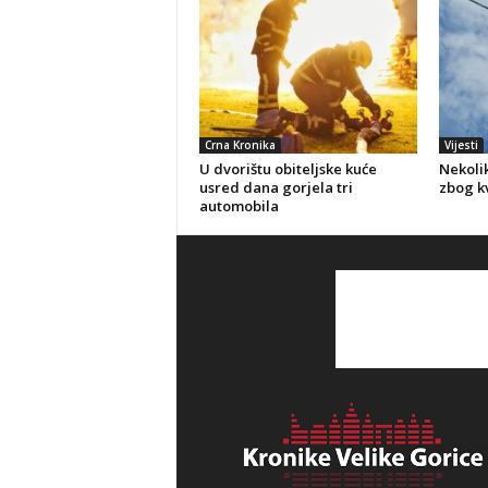
Crna Kronika
Vijesti
U dvorištu obiteljske kuće
Nekolik
usred dana gorjela tri
zbog kv
automobila