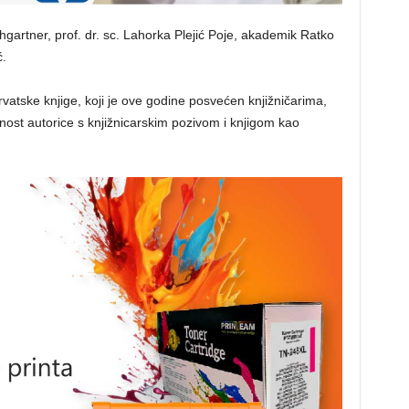
artner, prof. dr. sc. Lahorka Plejić Poje, akademik Ratko
ć.
atske knjige, koji je ove godine posvećen knjižničarima,
ost autorice s knjižnicarskim pozivom i knjigom kao