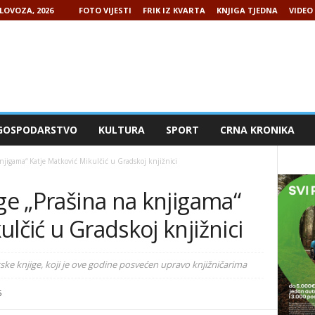
LOVOZA, 2026
FOTO VIJESTI
FRIK IZ KVARTA
KNJIGA TJEDNA
VIDEO 
GOSPODARSTVO
KULTURA
SPORT
CRNA KRONIKA
knjigama“ Katje Matković Mikulčić u Gradskoj knjižnici
ige „Prašina na knjigama“
lčić u Gradskoj knjižnici
ke knjige, koji je ove godine posvećen upravo knjižničarima
5