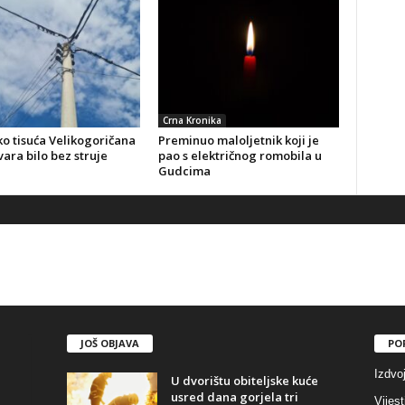
Crna Kronika
o tisuća Velikogoričana
Preminuo maloljetnik koji je
ara bilo bez struje
pao s električnog romobila u
Gudcima
JOŠ OBJAVA
PO
Izdvo
U dvorištu obiteljske kuće
usred dana gorjela tri
Vijest