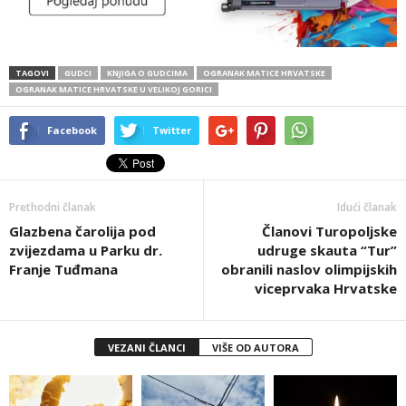
TAGOVI
GUDCI
KNJIGA O GUDCIMA
OGRANAK MATICE HRVATSKE
OGRANAK MATICE HRVATSKE U VELIKOJ GORICI
Facebook
Twitter
Prethodni članak
Idući članak
Glazbena čarolija pod
Članovi Turopoljske
zvijezdama u Parku dr.
udruge skauta “Tur”
Franje Tuđmana
obranili naslov olimpijskih
viceprvaka Hrvatske
VEZANI ČLANCI
VIŠE OD AUTORA