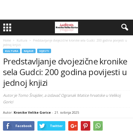
Home
Kultura
Predstavljanje dvojezične kronike sela Gudci: 200 godina povijesti u
jednoj knjizi
KULTURA
NAJAVE
VIJESTI
Predstavljanje dvojezične kronike
sela Gudci: 200 godina povijesti u
jednoj knjizi
Autor je Tomo Šnajder, a izdavač Ogranak Matice hrvatske u Velikoj
Gorici
Autor:
Kronike Velike Gorice
-
21. svibnja 2025
Facebook
Twitter