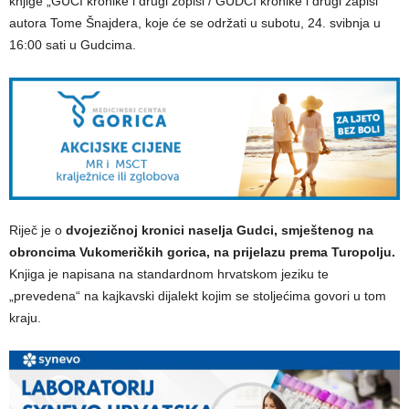
knjige „GUCI kronike i drugi zôpisi / GUDCI kronike i drugi zapisi“
autora Tome Šnajdera, koje će se održati u subotu, 24. svibnja u
16:00 sati u Gudcima.
Riječ je o
dvojezičnoj kronici naselja Gudci, smještenog na
obroncima Vukomeričkih gorica, na prijelazu prema Turopolju.
Knjiga je napisana na standardnom hrvatskom jeziku te
„prevedena“ na kajkavski dijalekt kojim se stoljećima govori u tom
kraju.