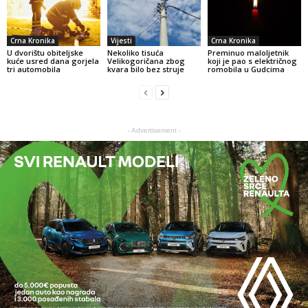
Crna Kronika
Vijesti
Crna Kronika
U dvorištu obiteljske
Nekoliko tisuća
Preminuo maloljetnik
kuće usred dana gorjela
Velikogoričana zbog
koji je pao s električnog
tri automobila
kvara bilo bez struje
romobila u Gudcima
- Advertisement -