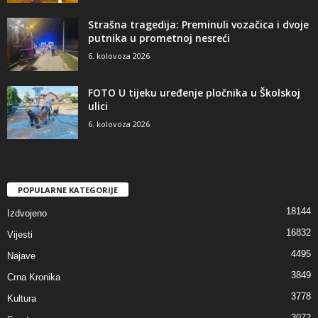
Strašna tragedija: Preminuli vozačica i dvoje
putnika u prometnoj nesreći
6. kolovoza 2026
FOTO U tijeku uređenje pločnika u Školskoj
ulici
6. kolovoza 2026
POPULARNE KATEGORIJE
18144
Izdvojeno
16832
Vijesti
4495
Najave
3849
Crna Kronika
3778
Kultura
3072